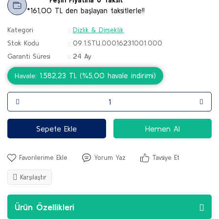
*161,00 TL den başlayan taksitlerle!!
Kategori
Dizlik & Dirseklik
Stok Kodu
09.1.STU.00016231001.000
Garanti Süresi
24 Ay
1.582,23 TL (%5,00 havale indirimi)
Havale
Sepete Ekle
Hemen Al
Yorum Yaz
Tavsiye Et
Karşılaştır
Ürün Özellikleri