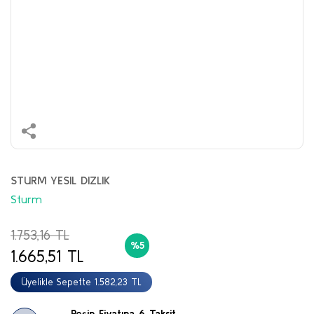
STURM YESIL DIZLIK
Sturm
1.753,16 TL
%5
1.665,51 TL
Üyelikle Sepette 1.582,23 TL
Peşin Fiyatına 6 Taksit