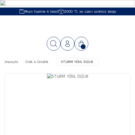
Peşin fiyatına 6 taksit
2000 TL ve üzeri ücretsiz kargo
Anasayfa
Dizlik & Dirseklik
STURM YESIL DIZLIK