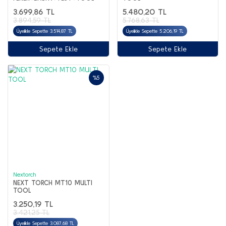
3.699,86 TL
5.480,20 TL
Botlar
3.894,59 TL
5.768,63 TL
Üyelikle Sepette 3.514,87 TL
Üyelikle Sepette 5.206,19 TL
Çizmeler
Sepete Ekle
Sepete Ekle
Sandalet & Terlik
Tırmanış Ayakkabı & Botu
%5
Paten & Kaykay
Nextorch
NEXT TORCH MT10 MULTI
TOOL
3.250,19 TL
3.421,25 TL
Üyelikle Sepette 3.087,68 TL