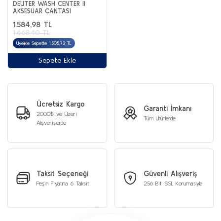
DEUTER WASH CENTER II
AKSESUAR CANTASI
1.584,98 TL
1.668,40 TL
Üyelikle Sepette 1.505,73 TL
Sepete Ekle
Ücretsiz Kargo
Garanti İmkanı
2000₺ ve Üzeri
Tüm Ürünlerde
Alışverişlerde
Taksit Seçeneği
Güvenli Alışveriş
Peşin Fiyatına 6 Taksit
256 Bit SSL Korumasıyla