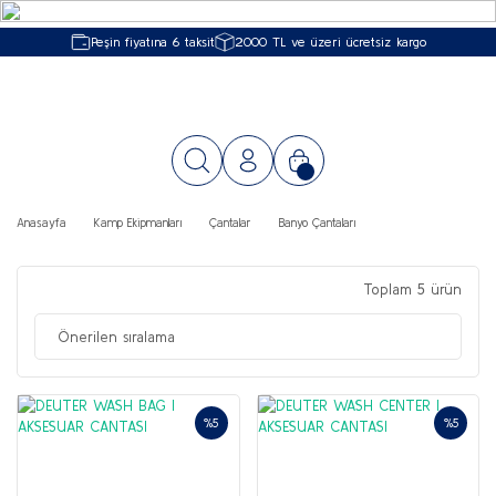
Peşin fiyatına 6 taksit
2000 TL ve üzeri ücretsiz kargo
Anasayfa
Kamp Ekipmanları
Çantalar
Banyo Çantaları
Toplam 5 ürün
%5
%5