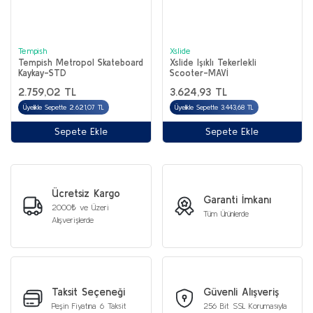
Tempish
Xslide
Tempish Metropol Skateboard
Xslide Işıklı Tekerlekli
Kaykay-STD
Scooter-MAVİ
2.759,02 TL
3.624,93 TL
Üyelikle Sepette 2.621,07 TL
Üyelikle Sepette 3.443,68 TL
Sepete Ekle
Sepete Ekle
Ücretsiz Kargo
Garanti İmkanı
2000₺ ve Üzeri
Tüm Ürünlerde
Alışverişlerde
Taksit Seçeneği
Güvenli Alışveriş
Peşin Fiyatına 6 Taksit
256 Bit SSL Korumasıyla