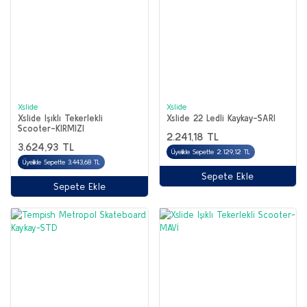
Xslide
Xslide
Xslide Işıklı Tekerlekli
Xslide 22 Ledli Kaykay-SARI
Scooter-KIRMIZI
2.241,18 TL
3.624,93 TL
Üyelikle Sepette 2.129,12 TL
Üyelikle Sepette 3.443,68 TL
Sepete Ekle
Sepete Ekle