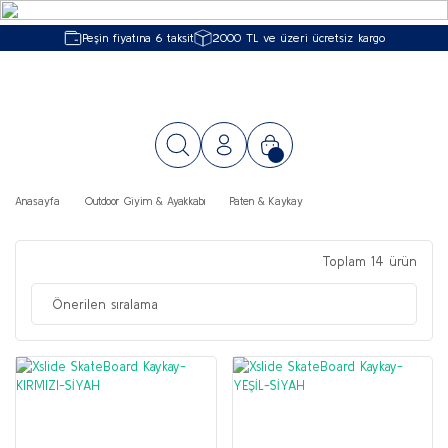
Peşin fiyatına 6 taksit
2000 TL ve üzeri ücretsiz kargo
Anasayfa
Outdoor Giyim & Ayakkabı
Paten & Kaykay
Toplam 14 ürün