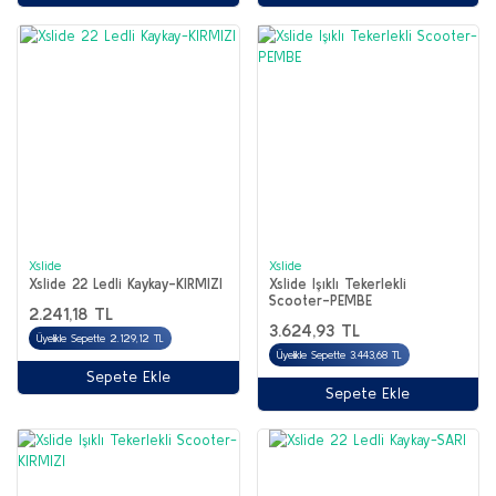
Xslide
Xslide
Xslide 22 Ledli Kaykay-KIRMIZI
Xslide Işıklı Tekerlekli
Scooter-PEMBE
2.241,18 TL
3.624,93 TL
Üyelikle Sepette 2.129,12 TL
Üyelikle Sepette 3.443,68 TL
Sepete Ekle
Sepete Ekle