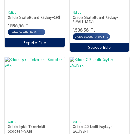
Xslide
Xslide
Xslide SkateBoard Kaykay-GRİ
Xslide SkateBoard Kaykay-
SİYAH-MAVİ
1.536,56 TL
1.536,56 TL
Üyelikle Sepette 1.459,73 TL
Üyelikle Sepette 1.459,73 TL
Sepete Ekle
Sepete Ekle
Xslide
Xslide
Xslide Işıklı Tekerlekli
Xslide 22 Ledli Kaykay-
Scooter-SARI
LACİVERT