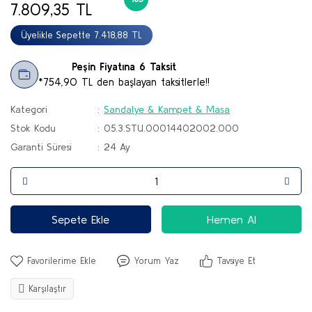
7.809,35 TL
Botlar
Üyelikle Sepette 7.418,88 TL
Çizmeler
Peşin Fiyatına 6 Taksit
Sandalet & Terlik
*754,90 TL den başlayan taksitlerle!!
Tırmanış Ayakkabı & Botu
Kategori
Sandalye & Kampet & Masa
Stok Kodu
05.3.STU.00014402002.000
Paten & Kaykay
Garanti Süresi
24 Ay
Sepete Ekle
Hemen Al
Yorum Yaz
Tavsiye Et
Karşılaştır