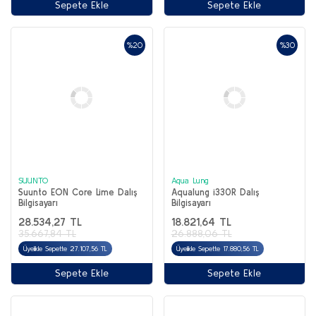
Sepete Ekle
Sepete Ekle
%20
%30
SUUNTO
Aqua Lung
Suunto EON Core Lime Dalış
Aqualung i330R Dalış
Bilgisayarı
Bilgisayarı
28.534,27 TL
18.821,64 TL
35.667,84 TL
26.888,06 TL
Üyelikle Sepette 27.107,56 TL
Üyelikle Sepette 17.880,56 TL
Sepete Ekle
Sepete Ekle