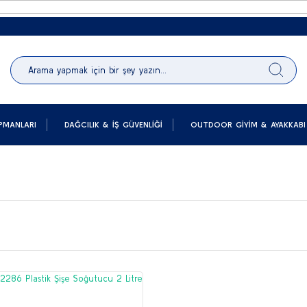
PMANLARI
DAĞCILIK & İŞ GÜVENLIĞI
OUTDOOR GIYIM & AYAKKABI