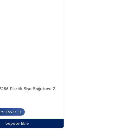
286 Plastik Şişe Soğutucu 2
te 1.165,37 TL
Sepete Ekle