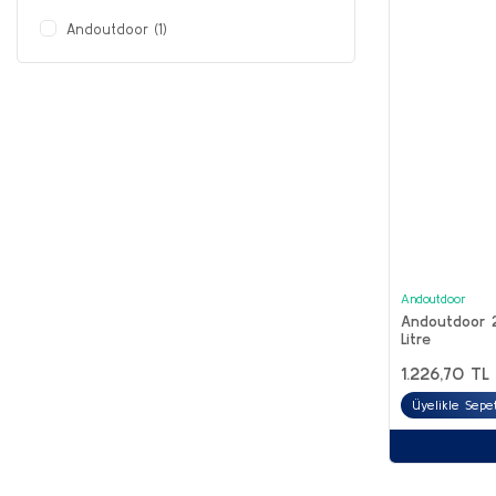
Andoutdoor (1)
Andoutdoor
Andoutdoor 2
Litre
1.226,70 TL
Üyelikle Sepet