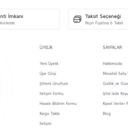
nti İmkanı
Taksit Seçeneği
rünlerde
Peşin Fiyatına 6 Taksit
ÜYELİK
SAYFALAR
Yeni Üyelik
Hakkımızda
Üye Girişi
Mesafeli Satış
Şifremi Unuttum
Gizlilik ve Güv
İletişim Formu
İptal İade Koşu
Havale Bildirim Formu
Kişisel Veriler P
Kargo Takibi
Blog
İletişim