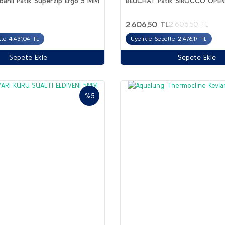
banlı Patik Superzip Ergo 5 MM
BEUCHAT Patik SIROCCO OPEN
2.606,50 TL
2.606,50 TL
tte 4.431,04 TL
Üyelikle Sepette 2.476,17 TL
Sepete Ekle
Sepete Ekle
%5