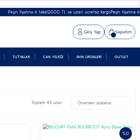
fiyatına 6 taksit
2000 TL ve üzeri ücretsiz kargo
Peşin fiyatına 6 taksit
2000
Giriş Yap
Sepetim
TUTYALAR
CAN YELEĞI
AYIN ÜRÜNLERI
OUTLET
Toplam 45 ürün
%0