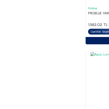
Problue
PROBLUE YAR
1.582,02 TL
Üyelikle Sepe