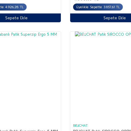
tte 4.926,28 TL
Üyelikle Sepette 3.857,61 TL
Sepete Ekle
Sepete Ekle
BEUCHAT