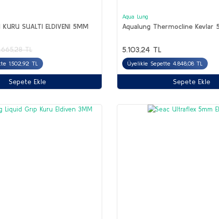
Aqua Lung
I KURU SUALTI ELDIVENI 5MM
Aqualung Thermocline Kevlar 
5.103,24 TL
1.665,28 TL
tte 1.502,92 TL
Üyelikle Sepette 4.848,08 TL
Sepete Ekle
Sepete Ekle