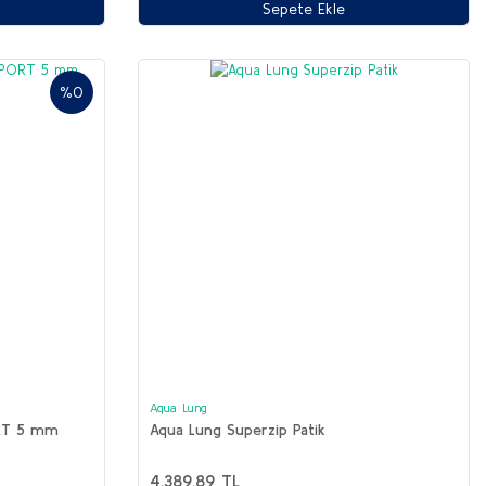
Sepete Ekle
%0
Aqua Lung
RT 5 mm
Aqua Lung Superzip Patik
4.389,89 TL