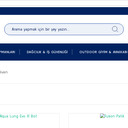
Peşin 
PMANLARI
DAĞCILIK & İŞ GÜVENLIĞI
OUTDOOR GIYIM & AYAKKABI
diven