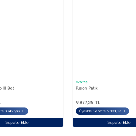
Whites
 III Bot
Fusion Patik
L
9.877,25 TL
tte 10.425,98 TL
Üyelikle Sepette 9.383,39 TL
Sepete Ekle
Sepete Ekle