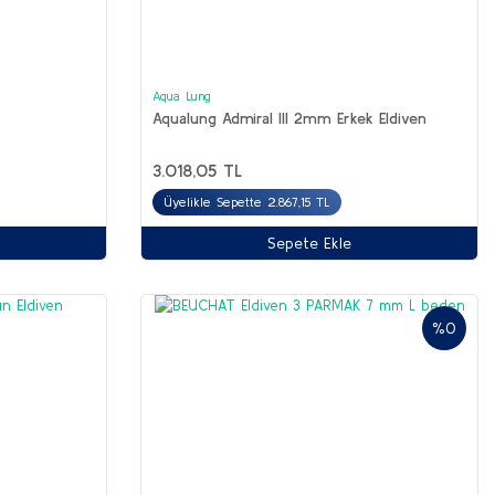
Aqua Lung
Aqualung Admiral III 2mm Erkek Eldiven
3.018,05 TL
Üyelikle Sepette 2.867,15 TL
Sepete Ekle
%0