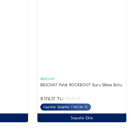
BEUCHAT
BEUCHAT Patik ROCKBOOT Kuru Elbise Botu
8.176,17 TL
8.176,17 TL
Üyelikle Sepette 7.767,36 TL
Sepete Ekle