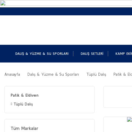
DALIŞ & YÜZME & SU SPORLARI
DALIŞ SETLERI
KAMP EKI
Anasayfa
Dalış & Yüzme & Su Sporları
Tüplü Dalış
Patik & El
Patik & Eldiven
Tüplü Dalış
Tüm Markalar