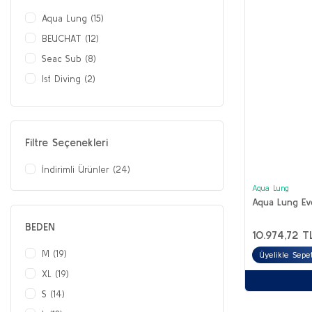
Aqua Lung (15)
BEUCHAT (12)
Seac Sub (8)
Ist Diving (2)
KREEF (2)
SEAC (2)
Dive System (1)
Filtre Seçenekleri
Problue (1)
İndirimli Ürünler (24)
Whites (1)
Aqua Lung
Aqua Lung Evo
BEDEN
10.974,72 T
M (19)
Üyelikle Sepe
XL (19)
S (14)