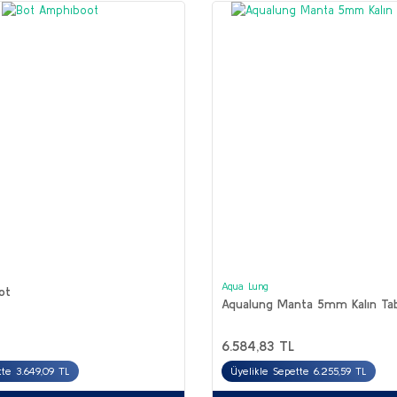
Aqua Lung
ot
Aqualung Manta 5mm Kalın Taba
6.584,83 TL
tte 3.649,09 TL
Üyelikle Sepette 6.255,59 TL