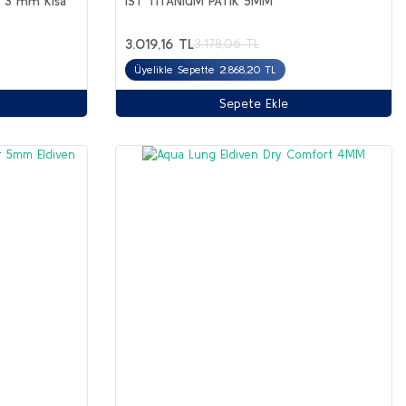
 3 mm Kısa
IST TITANIUM PATIK 5MM
3.019,16 TL
3.178,06 TL
Üyelikle Sepette 2.868,20 TL
Sepete Ekle