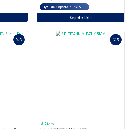
Üyelikle Sepette 4.170,39 TL
Sepete Ekle
%0
%5
Ist Diving