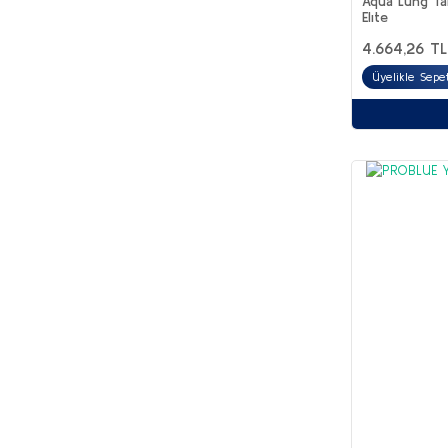
Aqua Lung Ta
Elıte
4.664,26 TL
Üyelikle Sepe