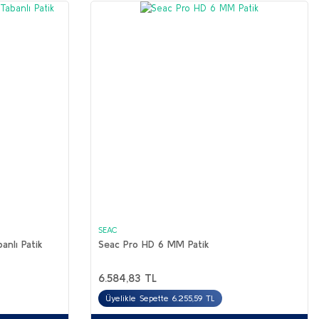
SEAC
nlı Patik
Seac Pro HD 6 MM Patik
6.584,83 TL
Üyelikle Sepette 6.255,59 TL