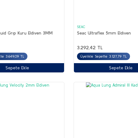
SEAC
quid Grıp Kuru Eldiven 3MM
Seac Ultraflex 5mm Eldiven
3.292,42 TL
tte 3.649,09 TL
Üyelikle Sepette 3.127,79 TL
Sepete Ekle
Sepete Ekle