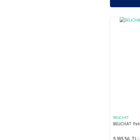
39 (1)
44-45 (1)
46 (1)
46-47 (1)
SMALL (1)
XXLARGE (1)
BEUCHAT
BEUCHAT Pat
5.185,56 TL
5