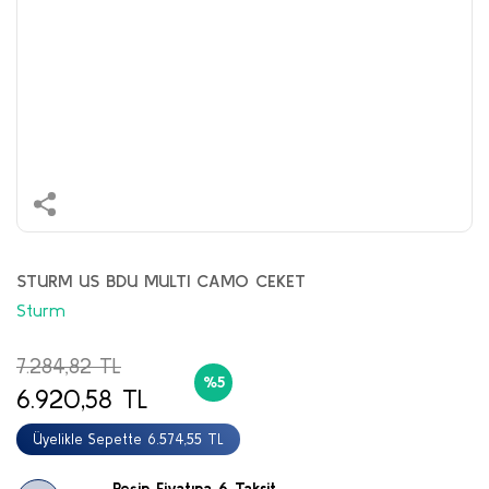
STURM US BDU MULTI CAMO CEKET
Sturm
7.284,82 TL
%5
6.920,58 TL
Üyelikle Sepette 6.574,55 TL
Peşin Fiyatına 6 Taksit