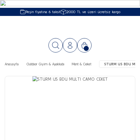
Peşin fiyatına 6 taksit
2000 TL ve üzeri ücretsiz kargo
Anasayfa
Outdoor Giyim & Ayakkabı
Mont & Ceket
STURM US BDU MUL