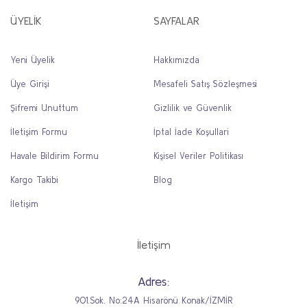
ÜYELİK
SAYFALAR
Yeni Üyelik
Hakkımızda
Üye Girişi
Mesafeli Satış Sözleşmesi
Şifremi Unuttum
Gizlilik ve Güvenlik
İletişim Formu
İptal İade Koşullari
Havale Bildirim Formu
Kişisel Veriler Politikası
Kargo Takibi
Blog
İletişim
İletişim
Adres:
901.Sok. No:24A Hisarönü Konak/İZMİR