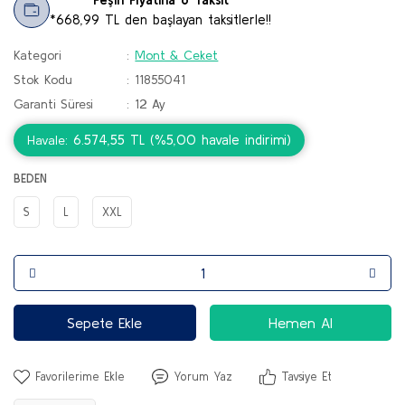
*668,99 TL den başlayan taksitlerle!!
Kategori
Mont & Ceket
Stok Kodu
11855041
Garanti Süresi
12 Ay
6.574,55 TL (%5,00 havale indirimi)
Havale
BEDEN
S
L
XXL
Sepete Ekle
Hemen Al
Yorum Yaz
Tavsiye Et