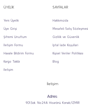
ÜYELİK
SAYFALAR
Yeni Üyelik
Hakkımızda
Üye Girişi
Mesafeli Satış Sözleşmesi
Şifremi Unuttum
Gizlilik ve Güvenlik
İletişim Formu
İptal İade Koşullari
Havale Bildirim Formu
Kişisel Veriler Politikası
Kargo Takibi
Blog
İletişim
İletişim
Adres:
901.Sok. No:24A Hisarönü Konak/İZMİR