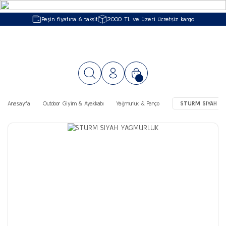
Peşin fiyatına 6 taksit
2000 TL ve üzeri ücretsiz kargo
Anasayfa
Outdoor Giyim & Ayakkabı
Yağmurluk & Panço
STURM SIYAH Y