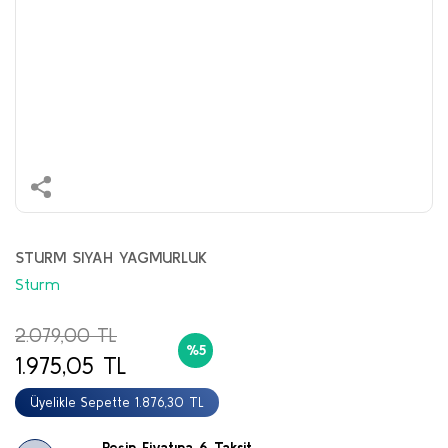
STURM SIYAH YAGMURLUK
Sturm
2.079,00 TL
%5
1.975,05 TL
Üyelikle Sepette 1.876,30 TL
Peşin Fiyatına 6 Taksit