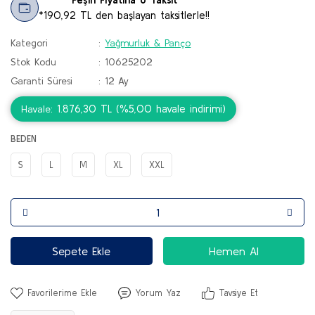
*190,92 TL den başlayan taksitlerle!!
Kategori
Yağmurluk & Panço
Stok Kodu
10625202
Garanti Süresi
12 Ay
1.876,30 TL (%5,00 havale indirimi)
Havale
BEDEN
S
L
M
XL
XXL
Sepete Ekle
Hemen Al
Yorum Yaz
Tavsiye Et