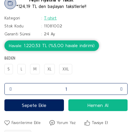
*124,19 TL den başlayan taksitlerle!!
Kategori
T-shirt
Stok Kodu
11081002
Garanti Süresi
24 Ay
1.220,53 TL (%5,00 havale indirimi)
Havale
BEDEN
S
L
M
XL
XXL
Sepete Ekle
Hemen Al
Yorum Yaz
Tavsiye Et