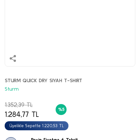
STURM QUICK DRY SIYAH T-SHIRT
Sturm
1.352,39 TL
%5
1.284,77 TL
Üyelikle Sepette 1.220,53 TL
Peşin Fiyatına 6 Taksit