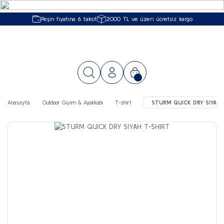
Peşin fiyatına 6 taksit
2000 TL ve üzeri ücretsiz kargo
Anasayfa
Outdoor Giyim & Ayakkabı
T-shirt
STURM QUICK DRY SIYAH 