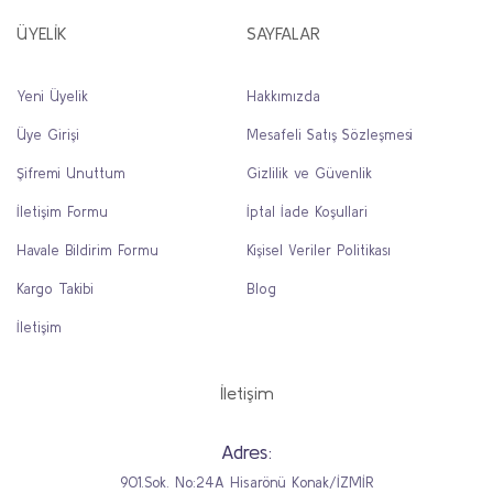
ÜYELİK
SAYFALAR
Yeni Üyelik
Hakkımızda
Üye Girişi
Mesafeli Satış Sözleşmesi
Şifremi Unuttum
Gizlilik ve Güvenlik
İletişim Formu
İptal İade Koşullari
Havale Bildirim Formu
Kişisel Veriler Politikası
Kargo Takibi
Blog
İletişim
İletişim
Adres:
901.Sok. No:24A Hisarönü Konak/İZMİR