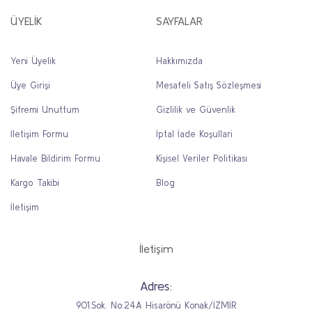
ÜYELİK
SAYFALAR
Yeni Üyelik
Hakkımızda
Üye Girişi
Mesafeli Satış Sözleşmesi
Şifremi Unuttum
Gizlilik ve Güvenlik
İletişim Formu
İptal İade Koşullari
Havale Bildirim Formu
Kişisel Veriler Politikası
Kargo Takibi
Blog
İletişim
İletişim
Adres:
901.Sok. No:24A Hisarönü Konak/İZMİR