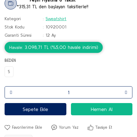
*315,31 TL den başlayan taksitlerle!!
Kategori
Sweatshirt
Stok Kodu
10920001
Garanti Süresi
12 Ay
3.098,71 TL (%5,00 havale indirimi)
Havale
BEDEN
S
Sepete Ekle
Hemen Al
Yorum Yaz
Tavsiye Et