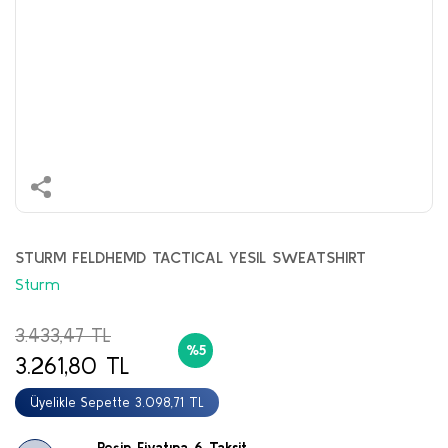
STURM FELDHEMD TACTICAL YESIL SWEATSHIRT
Sturm
3.433,47 TL
%5
3.261,80 TL
Üyelikle Sepette 3.098,71 TL
Peşin Fiyatına 6 Taksit