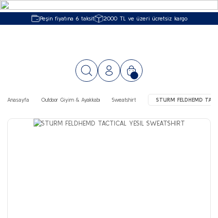
Peşin fiyatına 6 taksit
2000 TL ve üzeri ücretsiz kargo
Anasayfa
Outdoor Giyim & Ayakkabı
Sweatshirt
STURM FELDHEMD TACT