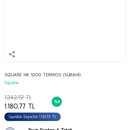
SQUARE HK 1200 TERMOS (SÜRAHİ)
Square
1.242,92 TL
%5
1.180,77 TL
Üyelikle Sepette 1.121,73 TL
Peşin Fiyatına 6 Taksit