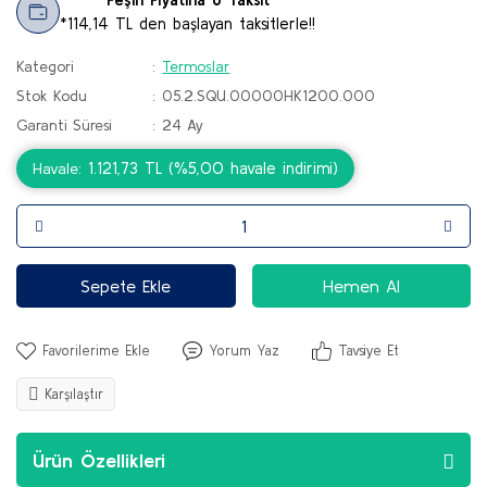
*114,14 TL den başlayan taksitlerle!!
Kategori
Termoslar
Stok Kodu
05.2.SQU.00000HK1200.000
Garanti Süresi
24 Ay
1.121,73 TL (%5,00 havale indirimi)
Havale
Sepete Ekle
Hemen Al
Yorum Yaz
Tavsiye Et
Karşılaştır
Ürün Özellikleri