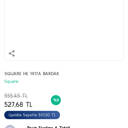
SQUARE HE 1417A BARDAK
Square
555,45 TL
%5
527,68 TL
Üyelikle Sepette 501,30 TL
Peşin Fiyatına 6 Taksit