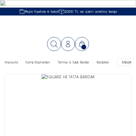
Peşin fiyatına 6 taksit
2000 TL ve üzeri ücretsiz kargo
Anasayfa
Kamp Ekipmanları
Termos & Suluk Bardak
Bardaklar
SQUARE 