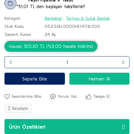
*51,01 TL den başlayan taksitlerle!!
Kategori
Bardaklar
,
Termos & Suluk Bardak
Stok Kodu
05.2.SQU.0000HE1417A.000
Garanti Süresi
24 Ay
501,30 TL (%5,00 havale indirimi)
Havale
Sepete Ekle
Hemen Al
Yorum Yaz
Tavsiye Et
Karşılaştır
Ürün Özellikleri