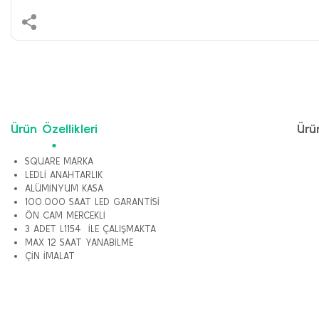
Ürün Özellikleri
Ürü
SQUARE MARKA
LEDLİ ANAHTARLIK
ALÜMİNYUM KASA
100.000 SAAT LED GARANTİSİ
ÖN CAM MERCEKLİ
3 ADET L1154 İLE ÇALIŞMAKTA
MAX 12 SAAT YANABİLME
ÇİN İMALAT
Bu ürünün fiyat bilgisi, resim, ürün açıklamalarında ve diğer konularda y
Görüş ve önerileriniz için teşekkür ederiz.
Ürün resmi kalitesiz, bozuk veya görüntülenemiyor.