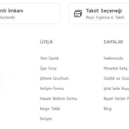
Yorum Yaz
nti İmkanı
Taksit Seçeneği
rünlerde
Peşin Fiyatına 6 Taksit
ÜYELİK
SAYFALAR
Yeni Üyelik
Hakkımızda
Üye Girişi
Mesafeli Satış
Gönder
Şifremi Unuttum
Gizlilik ve Güv
İletişim Formu
İptal İade Koşu
Havale Bildirim Formu
Kişisel Veriler P
Kargo Takibi
Blog
İletişim