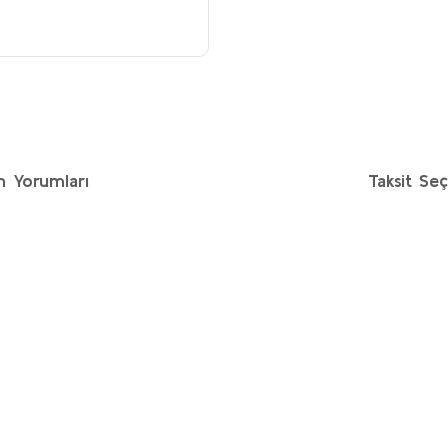
n Yorumları
Taksit Seç
etersiz gördüğünüz noktaları öneri formunu kullanarak tarafımıza iletebilirs
Bu ürüne ilk yorumu siz yapın!