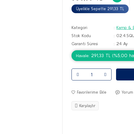
Üyelikle Sepette 291,33 TL
Kategori
Kamp & E
Stok Kodu
02.4.SQ
Garanti Süresi
24 Ay
291,33 TL (%5,00 hav
Havale
Yorum
Karşılaştır