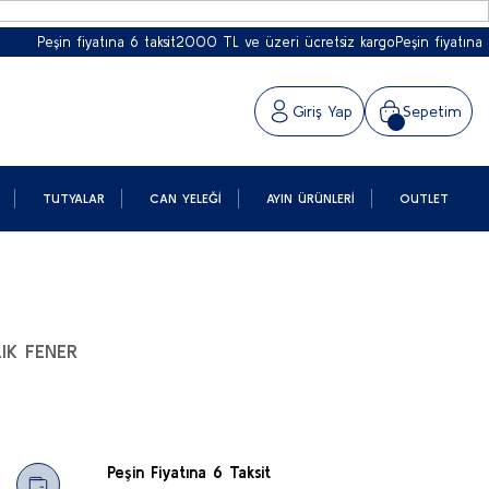
Peşin fiyatına 6 taksit
2000 TL ve üzeri ücretsiz kargo
Peşin fiyatına 6 tak
Giriş Yap
Sepetim
TUTYALAR
CAN YELEĞI
AYIN ÜRÜNLERI
OUTLET
IK FENER
Peşin Fiyatına 6 Taksit