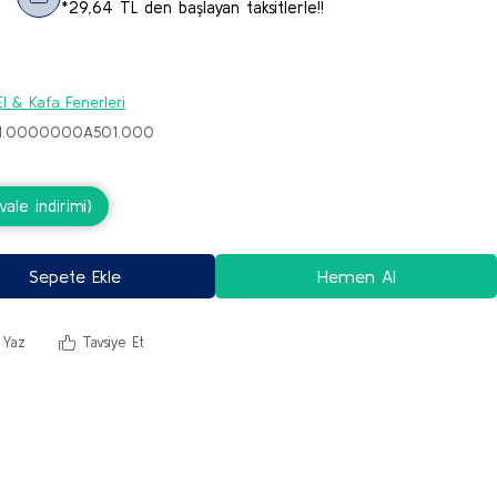
*29,64 TL den başlayan taksitlerle!!
l & Kafa Fenerleri
U.0000000A501.000
ale indirimi)
Sepete Ekle
Hemen Al
 Yaz
Tavsiye Et