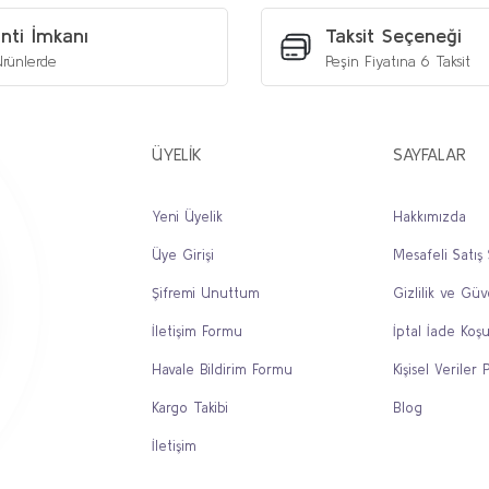
Yorum Yaz
nti İmkanı
Taksit Seçeneği
rünlerde
Peşin Fiyatına 6 Taksit
ÜYELİK
SAYFALAR
Yeni Üyelik
Hakkımızda
Üye Girişi
Mesafeli Satış
Gönder
Şifremi Unuttum
Gizlilik ve Güv
İletişim Formu
İptal İade Koşu
Havale Bildirim Formu
Kişisel Veriler P
Kargo Takibi
Blog
İletişim