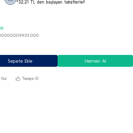
*32,21 TL den başlayan taksitlerle!!
lar
A.00000009933.000
Sepete Ekle
Hemen Al
 Yaz
Tavsiye Et