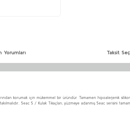
n Yorumları
Taksit Seç
yonlarından korumak için mükemmel bir üründür. Tamamen hipoalerjenik sili
kılmalıdır.. Seac S / Kulak Tıkaçları, yüzmeye adanmış Seac serisini tamam
etersiz gördüğünüz noktaları öneri formunu kullanarak tarafımıza iletebilirs
Bu ürüne ilk yorumu siz yapın!