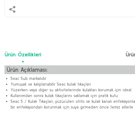
Ürün Özellikleri
Ürü
Ürün Açıklaması:
Seac Sub markalıdır.
Yumuşak ve kalıplanabilir Seac kulak tıkaçları
Yüzerken veya diğer su aktivitelerinde kulakları korumak için ideal.
Kullanımdan sonra kulak tıkaçlarını saklamak için pratik kutu
Seac S / Kulak Tıkaçları, yüzücüleri otitis ve kulak kanalı enfeksi
bir enfeksiyondan korunmak için suya girmeden önce temiz ellerle ta
Bu ürünün fiyat bilgisi, resim, ürün açıklamalarında ve diğer konularda y
Görüş ve önerileriniz için teşekkür ederiz.
Ürün resmi kalitesiz, bozuk veya görüntülenemiyor.