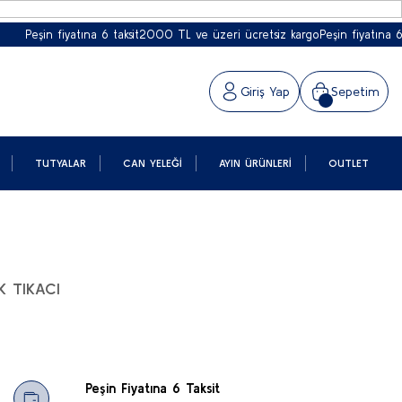
Peşin fiyatına 6 taksit
2000 TL ve üzeri ücretsiz kargo
Peşin fiyatına 6 taks
Giriş Yap
Sepetim
TUTYALAR
CAN YELEĞI
AYIN ÜRÜNLERI
OUTLET
 TIKACI
Peşin Fiyatına 6 Taksit