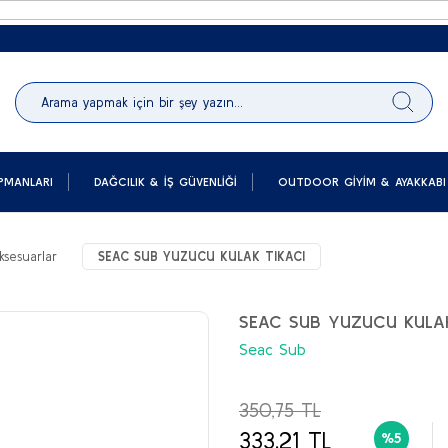
PMANLARI
DAĞCILIK & İŞ GÜVENLIĞI
OUTDOOR GIYIM & AYAKKABI
ksesuarlar
SEAC SUB YUZUCU KULAK TIKACI
SEAC SUB YUZUCU KULAK
Seac Sub
350,75 TL
333,21 TL
%5