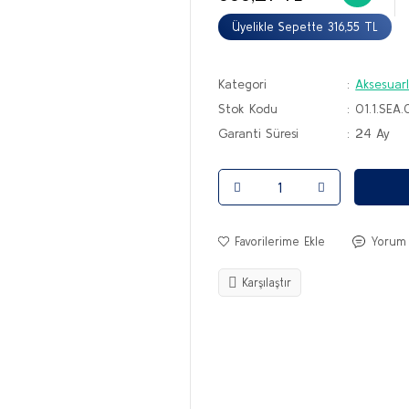
Üyelikle Sepette 316,55 TL
Kategori
Aksesuar
Stok Kodu
01.1.SE
Garanti Süresi
24 Ay
Yorum
Karşılaştır