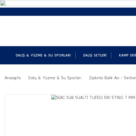
DALIŞ & YÜZME & SU SPORLARI
DALIŞ SETLERI
KAMP EKI
Anasayfa
Dalış & Yüzme & Su Sporları
Zıpkınla Balık Avı - Serbes