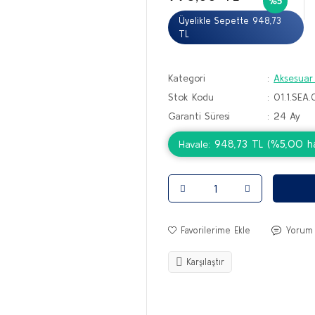
%5
Üyelikle Sepette 948,73
TL
Kategori
Aksesuar
Stok Kodu
01.1.SE
Garanti Süresi
24 Ay
948,73 TL (%5,00 hav
Havale
Yorum
Karşılaştır