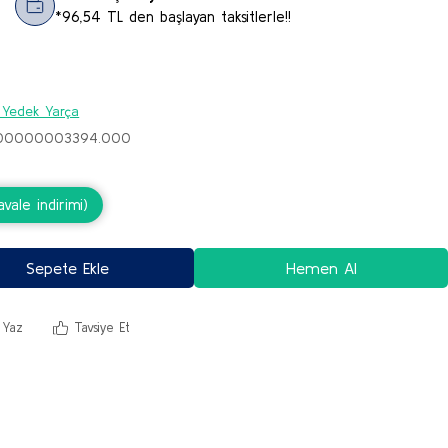
*96,54 TL den başlayan taksitlerle!!
 Yedek Yarça
A.00000003394.000
ale indirimi)
Sepete Ekle
Hemen Al
 Yaz
Tavsiye Et