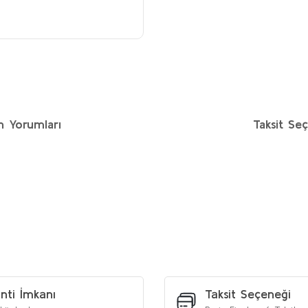
n Yorumları
Taksit Seç
etersiz gördüğünüz noktaları öneri formunu kullanarak tarafımıza iletebilirs
Bu ürüne ilk yorumu siz yapın!
Yorum Yaz
nti İmkanı
Taksit Seçeneği