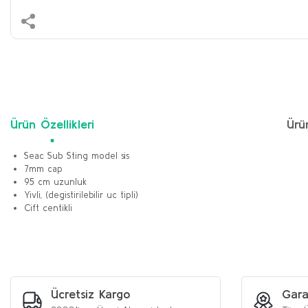
Ürün Özellikleri
Ürü
Seac Sub Sting model sis
7mm cap
95 cm uzunluk
Yivli, (degistirilebilir uc tipli)
C
ift cent
ikli
Bu ürünün fiyat bilgisi, resim, ürün açıklamalarında ve diğer konularda y
Görüş ve önerileriniz için teşekkür ederiz.
Ürün resmi kalitesiz, bozuk veya görüntülenemiyor.
Ürün açıklamasında eksik bilgiler bulunuyor.
Ücretsiz Kargo
Gara
Ürün bilgilerinde hatalar bulunuyor.