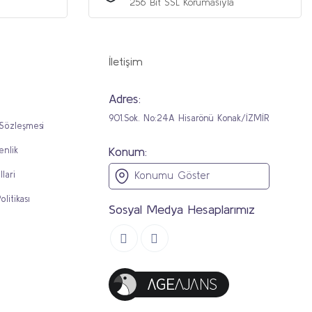
256 Bit SSL Korumasıyla
İletişim
Adres:
901.Sok. No:24A Hisarönü Konak/İZMİR
 Sözleşmesi
Konum:
enlik
llari
Konumu Göster
olitikası
Sosyal Medya Hesaplarımız