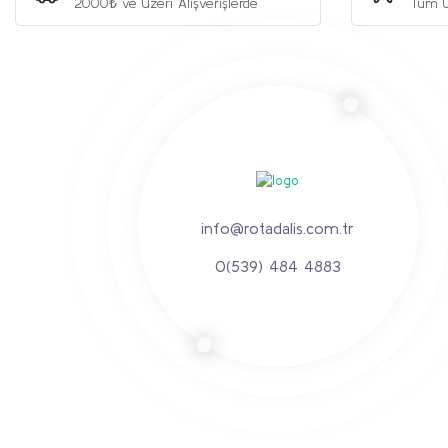
2000₺ ve Üzeri Alışverişlerde
Tüm Ü
Ürün fiyatı diğer sitelerden daha pahalı.
Bu ürüne benzer farklı alternatifler olmalı.
info@rotadalis.com.tr
0(539) 484 4883