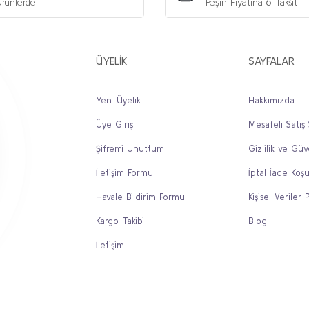
rünlerde
Peşin Fiyatına 6 Taksit
ÜYELİK
SAYFALAR
Yeni Üyelik
Hakkımızda
Üye Girişi
Mesafeli Satış
Gönder
Şifremi Unuttum
Gizlilik ve Güv
İletişim Formu
İptal İade Koşu
Havale Bildirim Formu
Kişisel Veriler P
Kargo Takibi
Blog
İletişim