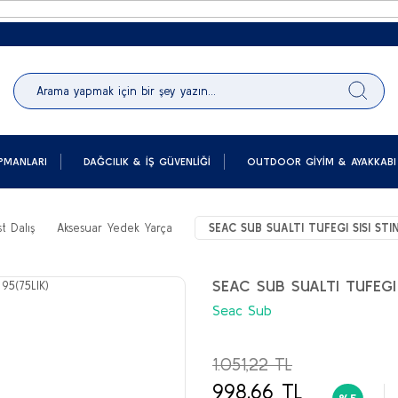
PMANLARI
DAĞCILIK & İŞ GÜVENLIĞI
OUTDOOR GIYIM & AYAKKABI
t Dalış
Aksesuar Yedek Yarça
SEAC SUB SUALTI TUFEGI SISI STI
SEAC SUB SUALTI TUFEGI 
Seac Sub
1.051,22 TL
998,66 TL