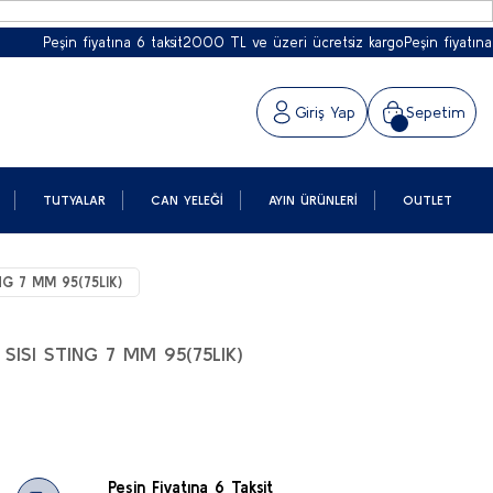
Peşin fiyatına 6 taksit
2000 TL ve üzeri ücretsiz kargo
Peşin fiyatına 6 ta
Giriş Yap
Sepetim
TUTYALAR
CAN YELEĞI
AYIN ÜRÜNLERI
OUTLET
NG 7 MM 95(75LIK)
SISI STING 7 MM 95(75LIK)
Peşin Fiyatına 6 Taksit