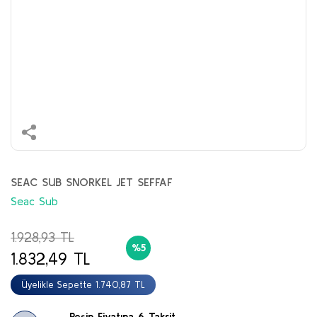
SEAC SUB SNORKEL JET SEFFAF
Seac Sub
1.928,93 TL
%5
1.832,49 TL
Üyelikle Sepette 1.740,87 TL
Peşin Fiyatına 6 Taksit