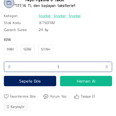
*177,14 TL den başlayan taksitlerle!!
Kategori
Şnorkel
,
Şnorkel
,
Şnorkel
Stok Kodu
JETSEFFAF
Garanti Süresi
24 Ay
RENK
MAVİ
SEFAF
SİYAH
Sepete Ekle
Hemen Al
Yorum Yaz
Tavsiye Et
Karşılaştır