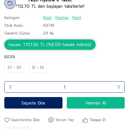
*112,70 TL den başlayan taksitlerle!!
Kategori
Palet
,
Paletler
,
Palet
Stok Kodu
9271N
Garanti Süresi
24 Ay
1.107,56 TL (%5,00 havale indirimi)
Havale
BEDEN
27 - 30
31 - 33
Sepete Ekle
Hemen Al
Yorum Yaz
Tavsiye Et