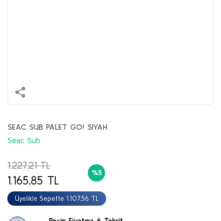
SEAC SUB PALET GO! SIYAH
Seac Sub
1.227,21 TL
%5
1.165,85 TL
Üyelikle Sepette 1.107,56 TL
Peşin Fiyatına 6 Taksit