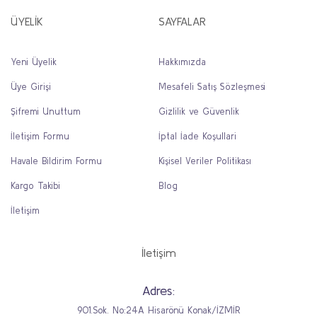
ÜYELİK
SAYFALAR
Yeni Üyelik
Hakkımızda
Üye Girişi
Mesafeli Satış Sözleşmesi
Şifremi Unuttum
Gizlilik ve Güvenlik
İletişim Formu
İptal İade Koşullari
Havale Bildirim Formu
Kişisel Veriler Politikası
Kargo Takibi
Blog
İletişim
İletişim
Adres:
901.Sok. No:24A Hisarönü Konak/İZMİR