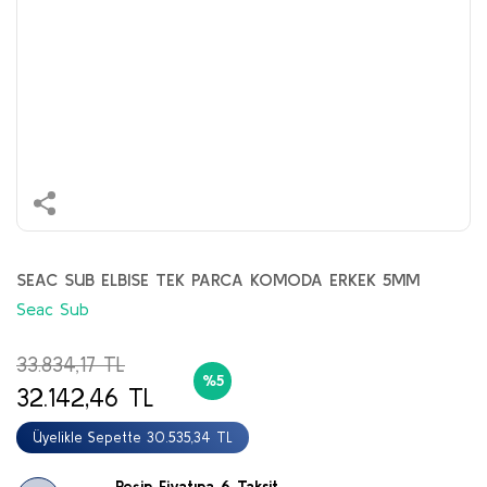
SEAC SUB ELBISE TEK PARCA KOMODA ERKEK 5MM
Seac Sub
33.834,17 TL
%5
32.142,46 TL
Üyelikle Sepette 30.535,34 TL
Peşin Fiyatına 6 Taksit