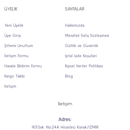
ÜYELİK
SAYFALAR
Yeni Üyelik
Hakkımızda
Üye Girişi
Mesafeli Satış Sözleşmesi
Şifremi Unuttum
Gizlilik ve Güvenlik
İletişim Formu
İptal İade Koşullari
Havale Bildirim Formu
Kişisel Veriler Politikası
Kargo Takibi
Blog
İletişim
İletişim
Adres:
901.Sok. No:24A Hisarönü Konak/İZMİR