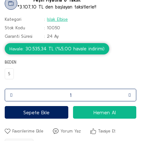
*3.107,10 TL den başlayan taksitlerle!!
Kategori
Islak Elbise
Stok Kodu
10050
Garanti Süresi
24 Ay
30.535,34 TL (%5,00 havale indirimi)
Havale
BEDEN
S
Sepete Ekle
Hemen Al
Yorum Yaz
Tavsiye Et