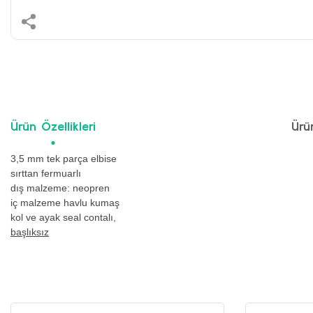
Ürün Özellikleri
Ürü
3,5 mm tek parça elbise
sırttan fermuarlı
dış malzeme: neopren
iç malzeme havlu kumaş
kol ve ayak seal contalı,
başlıksız
Bu ürünün fiyat bilgisi, resim, ürün açıklamalarında ve diğer konularda y
Görüş ve önerileriniz için teşekkür ederiz.
Ürün resmi kalitesiz, bozuk veya görüntülenemiyor.