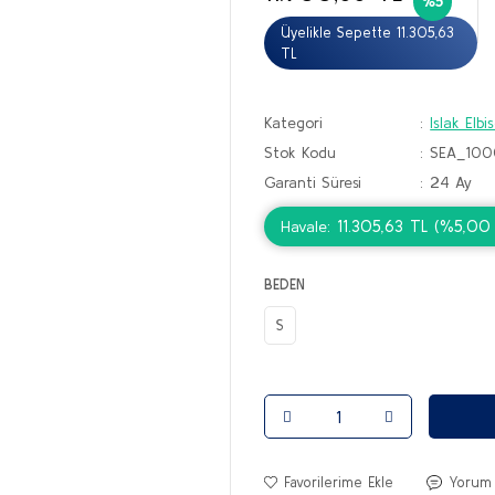
%5
Üyelikle Sepette 11.305,63
TL
Kategori
Islak Elbi
Stok Kodu
SEA_10
Garanti Süresi
24 Ay
11.305,63 TL (%5,00 h
Havale
BEDEN
S
Yorum