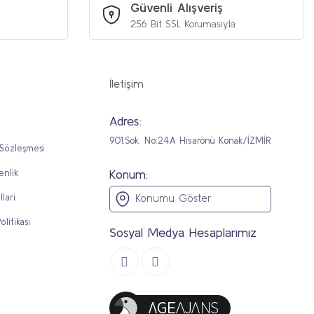
Güvenli Alışveriş
256 Bit SSL Korumasıyla
İletişim
Adres:
901.Sok. No:24A Hisarönü Konak/İZMİR
 Sözleşmesi
Konum:
enlik
llari
Konumu Göster
olitikası
Sosyal Medya Hesaplarımız