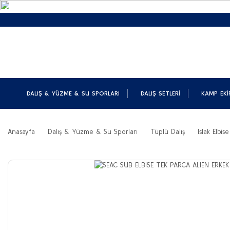
DALIŞ & YÜZME & SU SPORLARI
DALIŞ SETLERI
KAMP EKI
Anasayfa
Dalış & Yüzme & Su Sporları
Tüplü Dalış
Islak Elbise