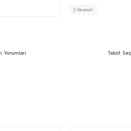
Karşılaştır
n Yorumları
Taksit Seç
etersiz gördüğünüz noktaları öneri formunu kullanarak tarafımıza iletebilirs
Bu ürüne ilk yorumu siz yapın!
Yorum Yaz