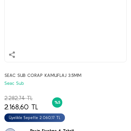
SEAC SUB CORAP KAMUFLAJ 3.5MM
Seac Sub
2.282,74 TL
%5
2.168,60 TL
Üyelikle Sepette 2.060,17 TL
Peşin Fiyatına 6 Taksit