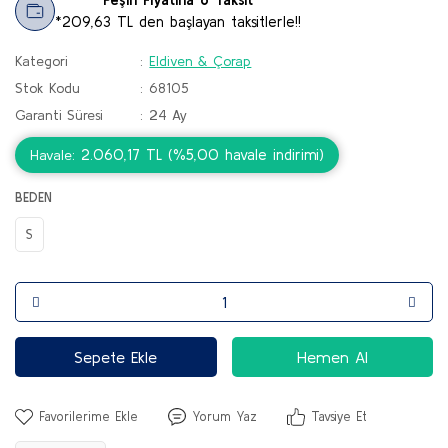
*209,63 TL den başlayan taksitlerle!!
Kategori
Eldiven & Çorap
Stok Kodu
68105
Garanti Süresi
24 Ay
2.060,17 TL (%5,00 havale indirimi)
Havale
BEDEN
S
Sepete Ekle
Hemen Al
Yorum Yaz
Tavsiye Et