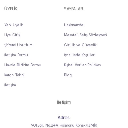
ÜYELİK
SAYFALAR
Yeni Üyelik
Hakkımızda
Üye Girişi
Mesafeli Satış Sözleşmesi
Şifremi Unuttum
Gizlilik ve Güvenlik
İletişim Formu
İptal İade Koşullari
Havale Bildirim Formu
Kişisel Veriler Politikası
Kargo Takibi
Blog
İletişim
İletişim
Adres:
901.Sok. No:24A Hisarönü Konak/İZMİR