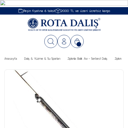
Peşin fiyatına 6 taksit
2000 TL ve üzeri ücretsiz kargo
Anasayfa
Dalış & Yüzme & Su Sporları
Zıpkınla Balık Avı - Serbest Dalış
Zıpkın