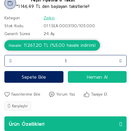
*1.146,49 TL den başlayan taksitlerle!!
Kategori
Zıpkın
Stok Kodu
01.1.SEA.0003130/105.000
Garanti Süresi
24 Ay
11.267,20 TL (%5,00 havale indirimi)
Havale
Sepete Ekle
Hemen Al
Yorum Yaz
Tavsiye Et
Karşılaştır
Ürün Özellikleri