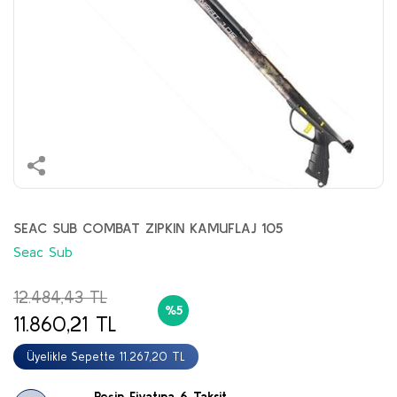
SEAC SUB COMBAT ZIPKIN KAMUFLAJ 105
Seac Sub
12.484,43 TL
%5
11.860,21 TL
Üyelikle Sepette 11.267,20 TL
Peşin Fiyatına 6 Taksit