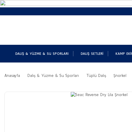
DALIŞ & YÜZME & SU SPORLARI
DALIŞ SETLERI
KAMP EKI
Anasayfa
Dalış & Yüzme & Su Sporları
Tüplü Dalış
Şnorkel