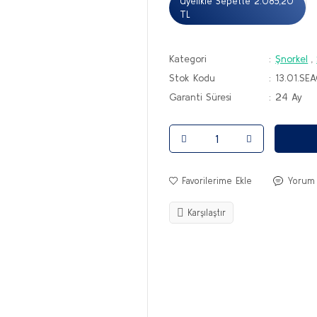
Üyelikle Sepette 2.085,20
TL
Kategori
Şnorkel
,
Stok Kodu
13.01.SE
Garanti Süresi
24 Ay
Yorum
Karşılaştır