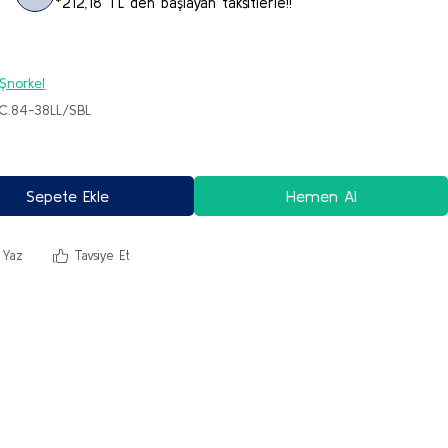
*212,18 TL den başlayan taksitlerle!!
Şnorkel
AC.84-38LL/SBL
Sepete Ekle
Hemen Al
 Yaz
Tavsiye Et