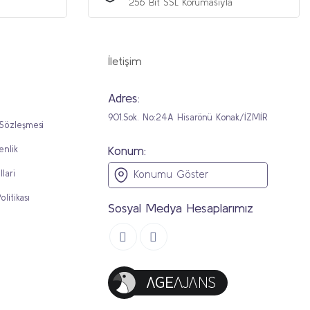
256 Bit SSL Korumasıyla
İletişim
Adres:
901.Sok. No:24A Hisarönü Konak/İZMİR
 Sözleşmesi
Konum:
enlik
llari
Konumu Göster
olitikası
Sosyal Medya Hesaplarımız