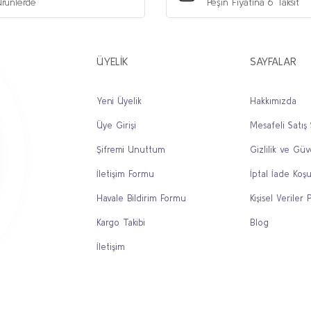
rünlerde
Peşin Fiyatına 6 Taksit
ÜYELİK
SAYFALAR
Yeni Üyelik
Hakkımızda
Üye Girişi
Mesafeli Satış
Gönder
Şifremi Unuttum
Gizlilik ve Güv
İletişim Formu
İptal İade Koşu
Havale Bildirim Formu
Kişisel Veriler P
Kargo Takibi
Blog
İletişim