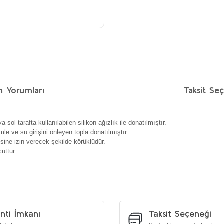
n Yorumları
Taksit Seç
ol tarafta kullanılabilen silikon ağızlık ile donatılmıştır.
e ve su girişini önleyen topla donatılmıştır
ine izin verecek şekilde körüklüdür.
uttur.
etersiz gördüğünüz noktaları öneri formunu kullanarak tarafımıza iletebilirs
Bu ürüne ilk yorumu siz yapın!
Yorum Yaz
nti İmkanı
Taksit Seçeneği