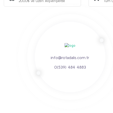
2000₺ ve Üzeri Alışverişlerde
Tüm Ü
Ürün fiyatı diğer sitelerden daha pahalı.
Bu ürüne benzer farklı alternatifler olmalı.
info@rotadalis.com.tr
0(539) 484 4883