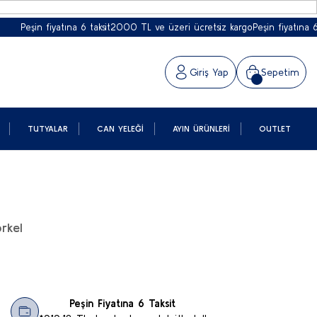
Peşin fiyatına 6 taksit
2000 TL ve üzeri ücretsiz kargo
Peşin fiyatına 6 taks
Giriş Yap
Sepetim
TUTYALAR
CAN YELEĞI
AYIN ÜRÜNLERI
OUTLET
rkel
Peşin Fiyatına 6 Taksit