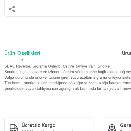
Ürün Özellikleri
Ürü
SEAC Reverse, Sıçrama Önleyici Üst ve Tahliye Valfli Şnorkel
Şnorkel, kişisel zevke ve izlenen öğretim yöntemlerine bağlı olarak sağ veya s
Dalga durumunda şnorkel tüpüne giren suyu azaltan sıçrama önleyici sisteml
Tüp kısmı, şnorkel kullanılmadığında ağızlığın yüzden uzağa hareket etmes
Şnorkeldeki suyun tahliyesi için ağızlığın alt kısmında bir tahliye valfi mevc
Bu ürünün fiyat bilgisi, resim, ürün açıklamalarında ve diğer konularda y
Görüş ve önerileriniz için teşekkür ederiz.
Ürün resmi kalitesiz, bozuk veya görüntülenemiyor.
Ürün açıklamasında eksik bilgiler bulunuyor.
Ücretsiz Kargo
Gara
Ürün bilgilerinde hatalar bulunuyor.