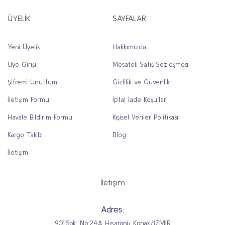
ÜYELİK
SAYFALAR
Yeni Üyelik
Hakkımızda
Üye Girişi
Mesafeli Satış Sözleşmesi
Şifremi Unuttum
Gizlilik ve Güvenlik
İletişim Formu
İptal İade Koşullari
Havale Bildirim Formu
Kişisel Veriler Politikası
Kargo Takibi
Blog
İletişim
İletişim
Adres:
901.Sok. No:24A Hisarönü Konak/İZMİR