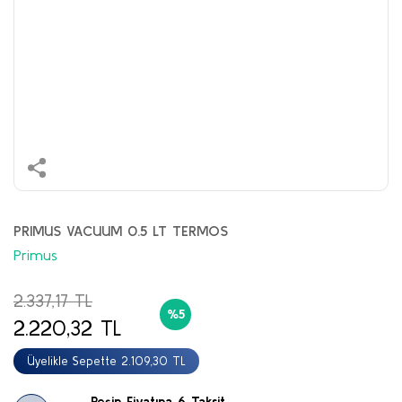
PRIMUS VACUUM 0.5 LT TERMOS
Primus
2.337,17 TL
%5
2.220,32 TL
Üyelikle Sepette 2.109,30 TL
Peşin Fiyatına 6 Taksit