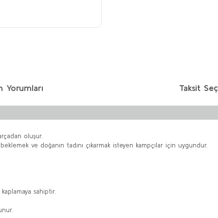
n Yorumları
Taksit Seç
rçadan oluşur.
üre beklemek ve doğanın tadını çıkarmak isteyen kampçılar için uygundur.
 kaplamaya sahiptir.
unur.