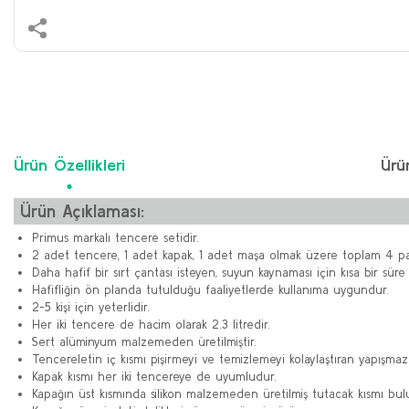
Ürün Özellikleri
Ürü
Ürün Açıklaması:
Primus markalı tencere setidir.
2 adet tencere, 1 adet kapak, 1 adet maşa olmak üzere toplam 4 pa
Daha hafif bir sırt çantası isteyen, suyun kaynaması için kısa bir s
Hafifliğin ön planda tutulduğu faaliyetlerde kullanıma uygundur.
2-5 kişi için yeterlidir.
Her iki tencere de hacim olarak 2.3 litredir.
Sert alüminyum malzemeden üretilmiştir.
Tencereletin iç kısmı pişirmeyi ve temizlemeyi kolaylaştıran yapışmaz
Kapak kısmı her iki tencereye de uyumludur.
Kapağın üst kısmında silikon malzemeden üretilmiş tutacak kısmı bul