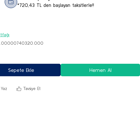
*720,43 TL den başlayan taksitlerle!!
tfağı
M.00000740320.000
Sepete Ekle
Hemen Al
 Yaz
Tavsiye Et