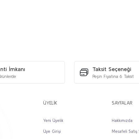
etersiz gördüğünüz noktaları öneri formunu kullanarak tarafımıza iletebilirs
Bu ürüne ilk yorumu siz yapın!
Yorum Yaz
nti İmkanı
Taksit Seçeneği
rünlerde
Peşin Fiyatına 6 Taksit
ÜYELİK
SAYFALAR
Yeni Üyelik
Hakkımızda
Üye Girişi
Mesafeli Satış
Gönder