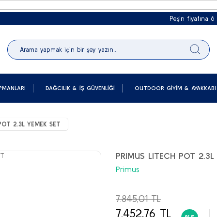
Peşin fiyatına 6 taksit
PMANLARI
DAĞCILIK & İŞ GÜVENLIĞI
OUTDOOR GIYIM & AYAKKABI
POT 2.3L YEMEK SET
PRIMUS LITECH POT 2.3L
Primus
7.845,01 TL
7.452,76 TL