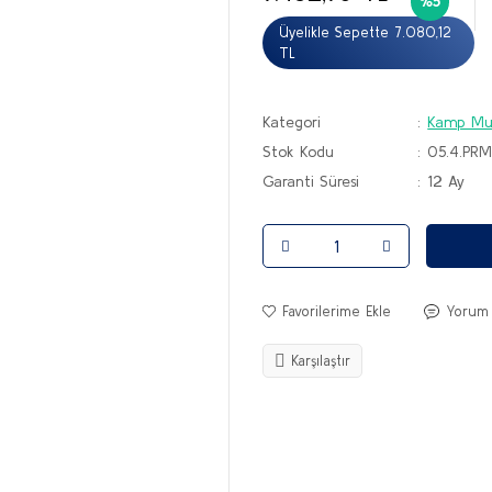
%5
Üyelikle Sepette 7.080,12
TL
Kategori
Kamp Mu
Stok Kodu
05.4.PR
Garanti Süresi
12 Ay
Yorum
Karşılaştır