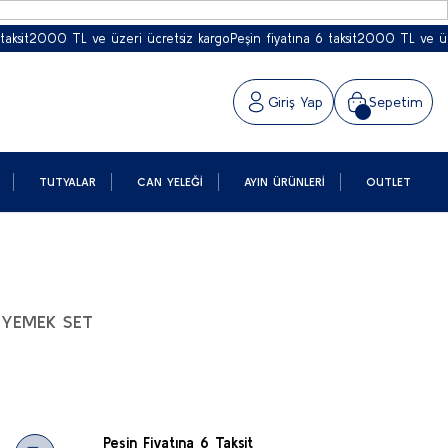
2000 TL ve üzeri ücretsiz kargo
Peşin fiyatına 6 taksit
2000 TL ve üzeri ü
Giriş Yap
Sepetim
TUTYALAR
CAN YELEĞI
AYIN ÜRÜNLERI
OUTLET
 YEMEK SET
Peşin Fiyatına 6 Taksit