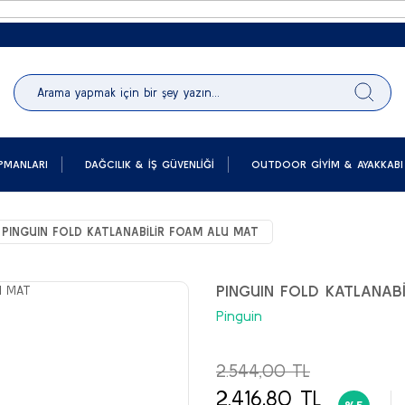
Peşi
PMANLARI
DAĞCILIK & İŞ GÜVENLIĞI
OUTDOOR GIYIM & AYAKKABI
PINGUIN FOLD KATLANABİLİR FOAM ALU MAT
PINGUIN FOLD KATLANAB
Pinguin
2.544,00 TL
2.416,80 TL