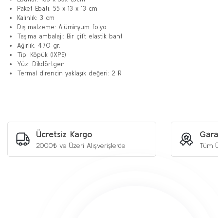
Paket Ebatı: 55 x 13 x 13 cm
Kalınlık: 3 cm
Dış malzeme: Alüminyum folyo
Taşıma ambalajı: Bir çift elastik bant
Ağırlık: 470 gr.
Tip: Köpük (IXPE)
Yüz: Dikdörtgen
Termal direncin yaklaşık değeri: 2 R
Bu ürünün fiyat bilgisi, resim, ürün açıklamalarında ve diğer konularda y
Görüş ve önerileriniz için teşekkür ederiz.
Ürün resmi kalitesiz, bozuk veya görüntülenemiyor.
Ürün açıklamasında eksik bilgiler bulunuyor.
Ücretsiz Kargo
Gara
Ürün bilgilerinde hatalar bulunuyor.
2000₺ ve Üzeri Alışverişlerde
Tüm Ü
Ürün fiyatı diğer sitelerden daha pahalı.
Bu ürüne benzer farklı alternatifler olmalı.