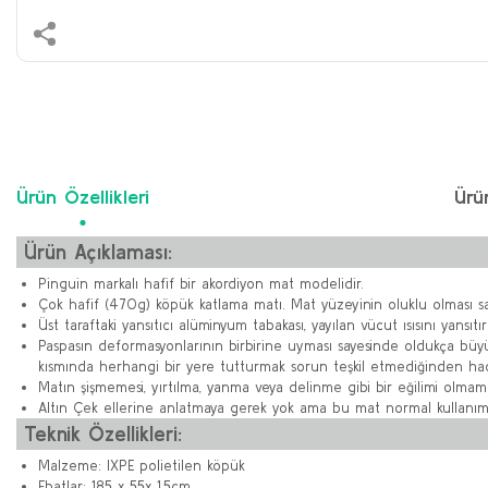
Ürün Özellikleri
Ürü
Ürün Açıklaması:
Pinguin markalı hafif bir akordiyon mat modelidir.
Çok hafif (470g) köpük katlama matı. Mat yüzeyinin oluklu olması sa
Üst taraftaki yansıtıcı alüminyum tabakası, yayılan vücut ısısını yan
Paspasın deformasyonlarının birbirine uyması sayesinde oldukça büyü
kısmında herhangi bir yere tutturmak sorun teşkil etmediğinden hacm
Matın şişmemesi, yırtılma, yanma veya delinme gibi bir eğilimi olmama
Altın Çek ellerine anlatmaya gerek yok ama bu mat normal kullanımının 
Teknik Özellikleri:
Malzeme: IXPE polietilen köpük
Ebatlar: 185 x 55x 1,5cm