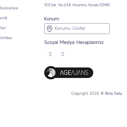
901.Sok. No:24A Hisarönü Konak/İZMİR
 Sözleşmesi
Konum:
enlik
llari
Konumu Göster
olitikası
Sosyal Medya Hesaplarımız
Copyright 2022 ©
Rota Dalış.