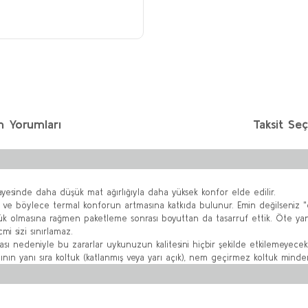
n Yorumları
Taksit Seç
yesinde daha düşük mat ağırlığıyla daha yüksek konfor elde edilir.
sıtır ve böylece termal konforun artmasına katkıda bulunur. Emin değilseniz 
k olmasına rağmen paketleme sonrası boyuttan da tasarruf ettik. Öte yandan
i sizi sınırlamaz.
sı nedeniyle bu zararlar uykunuzun kalitesini hiçbir şekilde etkilemeyecekt
yanı sıra koltuk (katlanmış veya yarı açık), nem geçirmez koltuk minderi vey