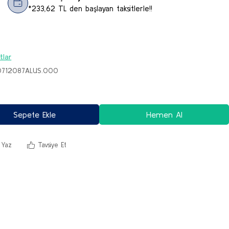
*233,62 TL den başlayan taksitlerle!!
tlar
.0712087ALUS.000
Sepete Ekle
Hemen Al
 Yaz
Tavsiye Et