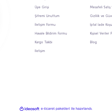
Üye Girişi
Mesafeli Satış
Gönder
Şifremi Unuttum
Gizlilik ve Güv
İletişim Formu
İptal İade Koşu
Havale Bildirim Formu
Kişisel Veriler P
Kargo Takibi
Blog
İletişim
ile
ideasoft
e-