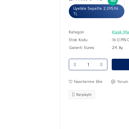
%5
Üyelikle Sepette 2.295,96
TL
Kategori
Klasik Ma
Stok Kodu
16.0.PİN
Garanti Süresi
24 Ay
Yorum
Karşılaştır