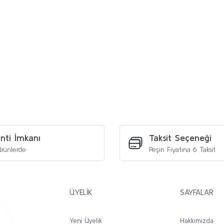
etersiz gördüğünüz noktaları öneri formunu kullanarak tarafımıza iletebilirs
Bu ürüne ilk yorumu siz yapın!
Yorum Yaz
nti İmkanı
Taksit Seçeneği
rünlerde
Peşin Fiyatına 6 Taksit
ÜYELİK
SAYFALAR
Yeni Üyelik
Hakkımızda