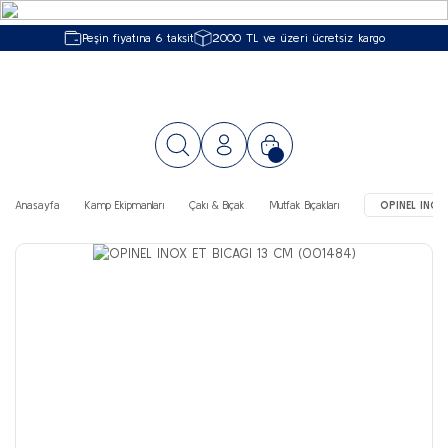
Peşin fiyatına 6 taksit
2000 TL ve üzeri ücretsiz kargo
Anasayfa
Kamp Ekipmanları
Çakı & Bıçak
Mutfak Bıçakları
OPINEL INOX