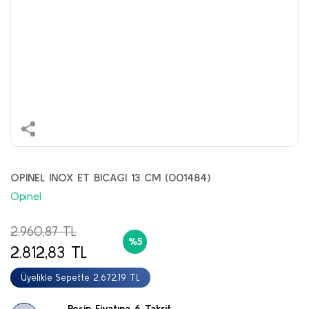
OPINEL INOX ET BICAGI 13 CM (001484)
Opinel
2.960,87 TL
%5
2.812,83 TL
Üyelikle Sepette 2.672,19 TL
Peşin Fiyatına 6 Taksit