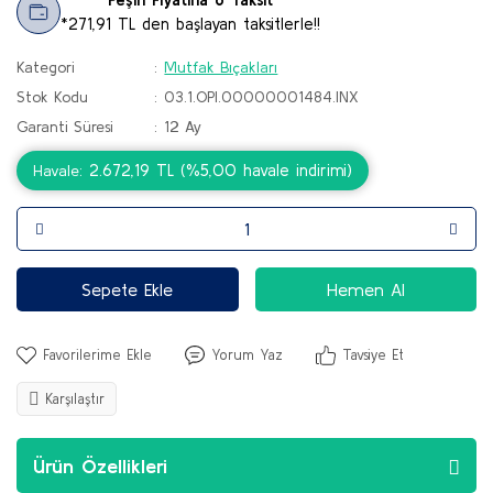
*271,91 TL den başlayan taksitlerle!!
Kategori
Mutfak Bıçakları
Stok Kodu
03.1.OPI.00000001484.INX
Garanti Süresi
12 Ay
2.672,19 TL (%5,00 havale indirimi)
Havale
Sepete Ekle
Hemen Al
Yorum Yaz
Tavsiye Et
Karşılaştır
Ürün Özellikleri