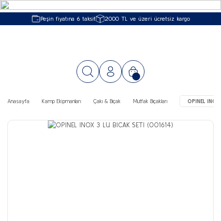
Peşin fiyatına 6 taksit
2000 TL ve üzeri ücretsiz kargo
Anasayfa
Kamp Ekipmanları
Çakı & Bıçak
Mutfak Bıçakları
OPINEL INOX