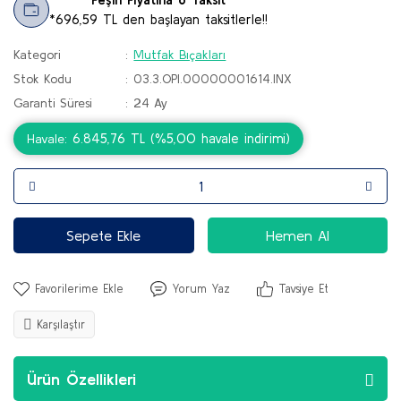
*696,59 TL den başlayan taksitlerle!!
Kategori
Mutfak Bıçakları
Stok Kodu
03.3.OPI.00000001614.INX
Garanti Süresi
24 Ay
6.845,76 TL (%5,00 havale indirimi)
Havale
Sepete Ekle
Hemen Al
Yorum Yaz
Tavsiye Et
Karşılaştır
Ürün Özellikleri