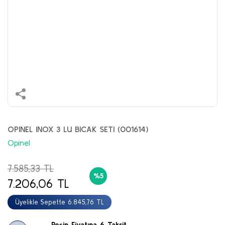
OPINEL INOX 3 LU BICAK SETI (001614)
Opinel
7.585,33 TL
%5
7.206,06 TL
Üyelikle Sepette 6.845,76 TL
Peşin Fiyatına 6 Taksit