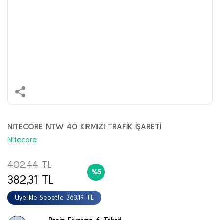
NITECORE NTW 40 KIRMIZI TRAFİK İŞARETİ
Nitecore
402,44 TL
%5
382,31 TL
Üyelikle Sepette 363,19 TL
Peşin Fiyatına 6 Taksit