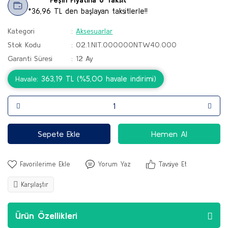
*36,96 TL den başlayan taksitlerle!!
Kategori
Aksesuarlar
Stok Kodu
02.1.NIT.000000NTW40.000
Garanti Süresi
12 Ay
363,19 TL (%5,00 havale indirimi)
Havale
Sepete Ekle
Hemen Al
Yorum Yaz
Tavsiye Et
Karşılaştır
Ürün Özellikleri