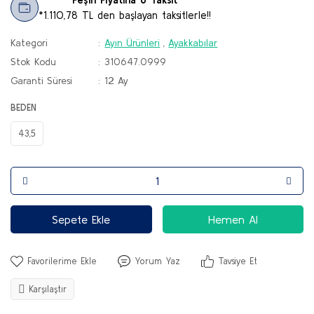
*1.110,78 TL den başlayan taksitlerle!!
Kategori
Ayın Ürünleri
,
Ayakkabılar
Stok Kodu
310647.0999
Garanti Süresi
12 Ay
BEDEN
43,5
Sepete Ekle
Hemen Al
Yorum Yaz
Tavsiye Et
Karşılaştır