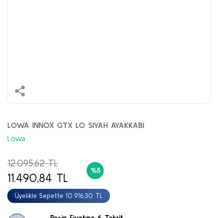
LOWA INNOX GTX LO SIYAH AYAKKABI
Lowa
12.095,62 TL
%5
11.490,84 TL
Üyelikle Sepette 10.916,30 TL
Peşin Fiyatına 6 Taksit