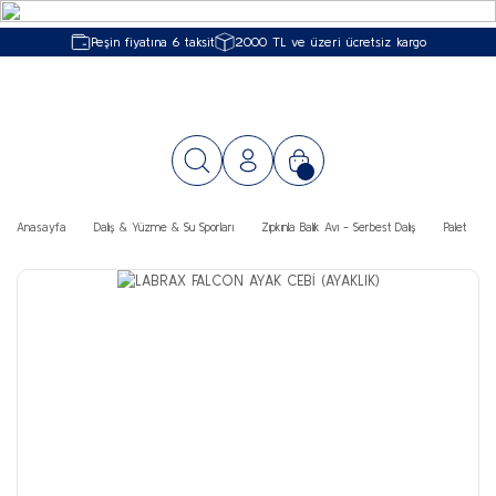
Peşin fiyatına 6 taksit
2000 TL ve üzeri ücretsiz kargo
Anasayfa
Dalış & Yüzme & Su Sporları
Zıpkınla Balık Avı - Serbest Dalış
Palet