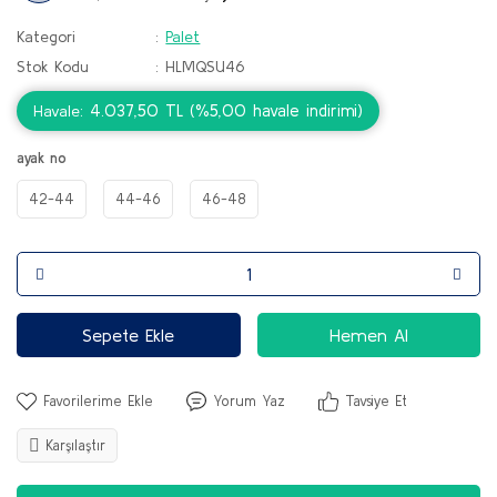
Kategori
Palet
Stok Kodu
HLMQSU46
4.037,50 TL (%5,00 havale indirimi)
Havale
ayak no
42-44
44-46
46-48
Sepete Ekle
Hemen Al
Yorum Yaz
Tavsiye Et
Karşılaştır