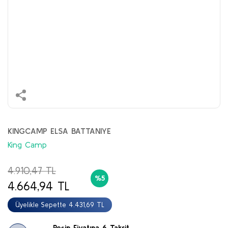
KINGCAMP ELSA BATTANIYE
King Camp
4.910,47 TL
%5
4.664,94 TL
Üyelikle Sepette 4.431,69 TL
Peşin Fiyatına 6 Taksit