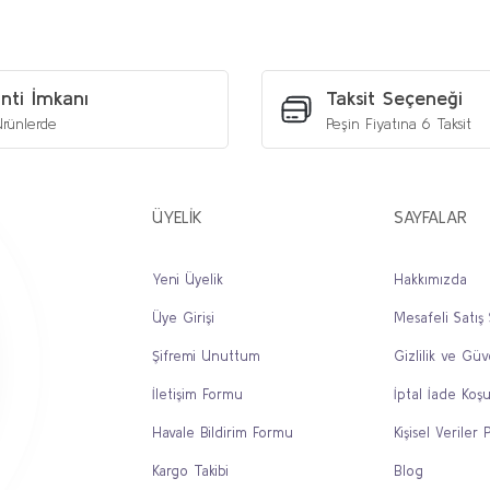
Bu ürüne ilk yorumu siz yapın!
Yorum Yaz
nti İmkanı
Taksit Seçeneği
rünlerde
Peşin Fiyatına 6 Taksit
ÜYELİK
SAYFALAR
Yeni Üyelik
Hakkımızda
Üye Girişi
Mesafeli Satış
Gönder
Şifremi Unuttum
Gizlilik ve Güv
İletişim Formu
İptal İade Koşu
Havale Bildirim Formu
Kişisel Veriler P
Kargo Takibi
Blog