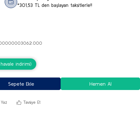
*301,53 TL den başlayan taksitlerle!!
-.00000003062.000
avale indirimi)
Sepete Ekle
Hemen Al
 Yaz
Tavsiye Et