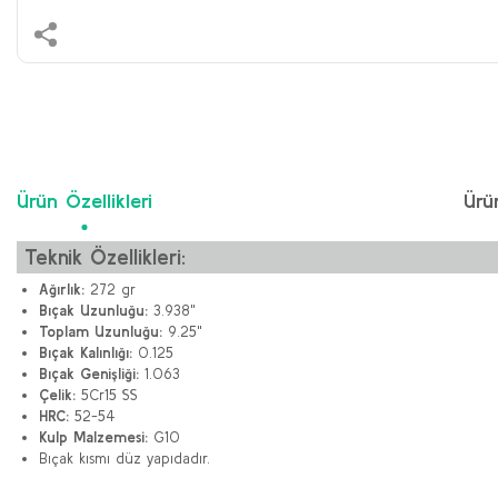
Ürün Özellikleri
Ürü
Teknik Özellikleri:
Ağırlık:
272 gr
Bıçak Uzunluğu:
3.938"
Toplam Uzunluğu:
9.25"
Bıçak Kalınlığı:
0.125
Bıçak Genişliği:
1.063
Çelik:
5Cr15 SS
HRC:
52-54
Kulp Malzemesi:
G10
Bıçak kısmı düz yapıdadır.
Bu ürünün fiyat bilgisi, resim, ürün açıklamalarında ve diğer konularda y