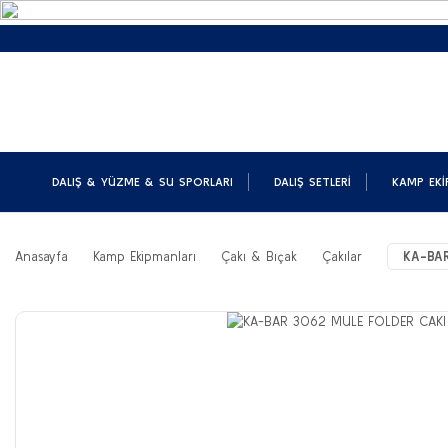
DALIŞ & YÜZME & SU SPORLARI
DALIŞ SETLERI
KAMP EKI
Anasayfa
Kamp Ekipmanları
Çakı & Bıçak
Çakılar
KA-BAR