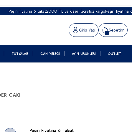
Peşin fiyatına 6 taksit
2000 TL ve üzeri ücretsiz kargo
Peşin fiyatına 6 taks
Giriş Yap
Sepetim
TUTYALAR
CAN YELEĞI
AYIN ÜRÜNLERI
OUTLET
ER CAKI
Peşin Fiyatına 6 Taksit