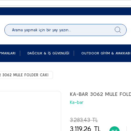
PMANLARI
DAĞCILIK & İŞ GÜVENLIĞI
OUTDOOR GIYIM & AYAKKABI
 3062 MULE FOLDER CAKI
KA-BAR 3062 MULE FOLD
Ka-bar
3.283,43 TL
3.119,26 TL