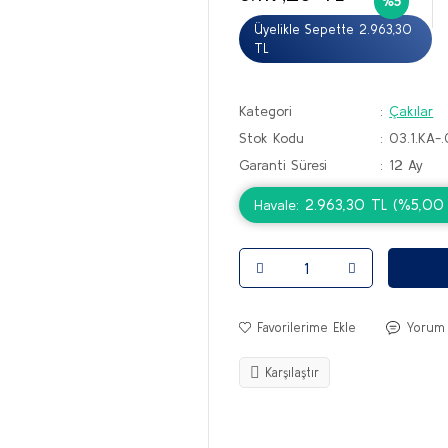
%5
Üyelikle Sepette 2.963,30
TL
Kategori
Çakılar
Stok Kodu
03.1.KA
Garanti Süresi
12 Ay
2.963,30 TL (%5,00 h
Havale
Yorum
Karşılaştır