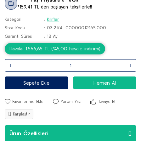
*159,41 TL den başlayan taksitlerle!!
Kategori
Kılıflar
Stok Kodu
03.2.KA-.0000001216S.000
Garanti Süresi
12 Ay
1.566,65 TL (%5,00 havale indirimi)
Havale
Sepete Ekle
Hemen Al
Yorum Yaz
Tavsiye Et
Karşılaştır
Ürün Özellikleri