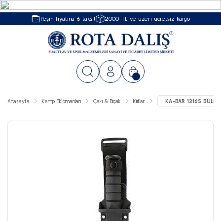
Peşin fiyatına 6 taksit
2000 TL ve üzeri ücretsiz kargo
Anasayfa
Kamp Ekipmanları
Çakı & Bıçak
Kılıflar
KA-BAR 1216S BULK-