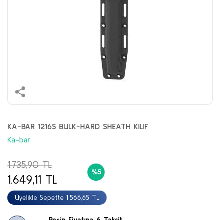
KA-BAR 1216S BULK-HARD SHEATH KILIF
Ka-bar
1.735,90 TL
%5
1.649,11 TL
Üyelikle Sepette 1.566,65 TL
Peşin Fiyatına 6 Taksit