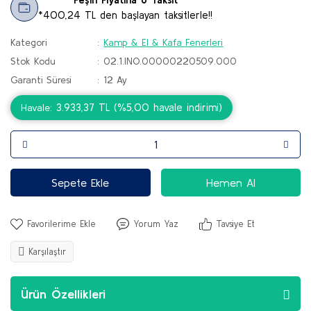
*400,24 TL den başlayan taksitlerle!!
Kategori
Kamp & El & Kafa Fenerleri
Stok Kodu
02.1.INO.00000220509.000
Garanti Süresi
12 Ay
3.933,37 TL (%5,00 havale indirimi)
Havale
Sepete Ekle
Hemen Al
Yorum Yaz
Tavsiye Et
Karşılaştır
Ürün Özellikleri