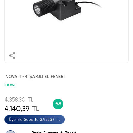
INOVA T-4 ŞARJLI EL FENERİ
Inova
4.358,30 TL
%5
4.140,39 TL
Üyelikle Sepette 3.933,37 TL
Peşin Fiyatına 6 Taksit