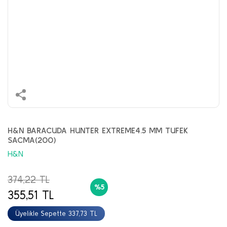
H&N BARACUDA HUNTER EXTREME4.5 MM TUFEK
SACMA(200)
H&N
374,22 TL
%5
355,51 TL
Üyelikle Sepette 337,73 TL