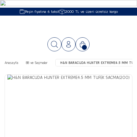
Peşin fiyatına 6 taksit
2000 TL ve üzeri ücretsiz kargo
Anasayfa
BB ve Saçmalar
H&N BARACUDA HUNTER EXTREME4.5 MM TUF