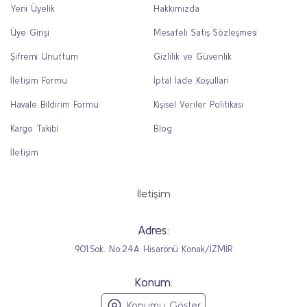
Yeni Üyelik
Hakkımızda
Üye Girişi
Mesafeli Satış Sözleşmesi
Şifremi Unuttum
Gizlilik ve Güvenlik
İletişim Formu
İptal İade Koşullari
Havale Bildirim Formu
Kişisel Veriler Politikası
Kargo Takibi
Blog
İletişim
İletişim
Adres:
901.Sok. No:24A Hisarönü Konak/İZMİR
Konum:
Konumu Göster