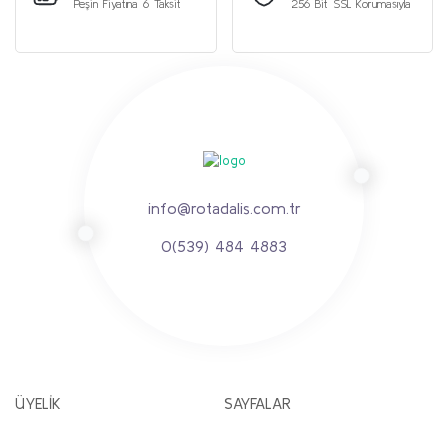
Peşin Fiyatına 6 Taksit
256 Bit SSL Korumasıyla
info@rotadalis.com.tr
0(539) 484 4883
ÜYELİK
SAYFALAR