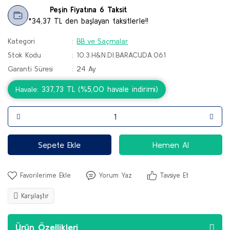
Peşin Fiyatına 6 Taksit
*34,37 TL den başlayan taksitlerle!!
Kategori
BB ve Saçmalar
Stok Kodu
10.3.H&N.DI.BARACUDA.061
Garanti Süresi
24 Ay
337,73 TL (%5,00 havale indirimi)
Havale
Sepete Ekle
Hemen Al
Yorum Yaz
Tavsiye Et
Karşılaştır
Ürün Özellikleri