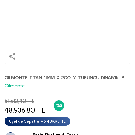
GILMONTE TITAN 11MM X 200 M TURUNCU DINAMIK IP
Gilmonte
51.512,42 TL
%5
48.936,80 TL
Üyelikle Sepette 46.489,96 TL
Peşin Fiyatına 6 Taksit