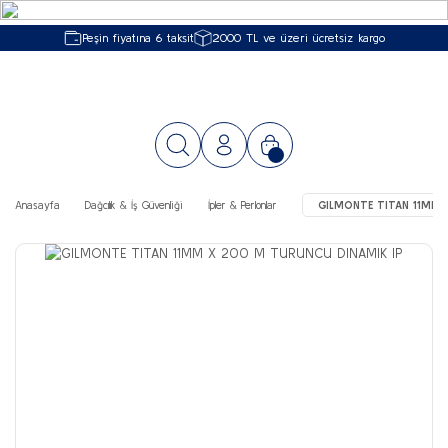
Peşin fiyatına 6 taksit
2000 TL ve üzeri ücretsiz kargo
Anasayfa
Dağcılık & İş Güvenliği
İpler & Perlonlar
GILMONTE TITAN 11MM 