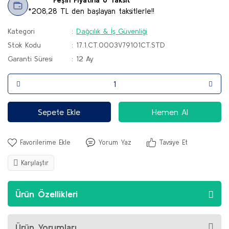
*208,28 TL den başlayan taksitlerle!!
Kategori
Dağcılık & İş Güvenliği
Stok Kodu
17.1.CT.0003V79101CT.STD
Garanti Süresi
12 Ay
Sepete Ekle
Hemen Al
Yorum Yaz
Tavsiye Et
Karşılaştır
Ürün Özellikleri
Ürün Yorumları