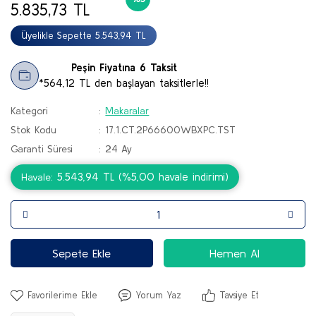
5.835,73 TL
Botlar
Üyelikle Sepette 5.543,94 TL
Çizmeler
Peşin Fiyatına 6 Taksit
Sandalet & Terlik
*564,12 TL den başlayan taksitlerle!!
Tırmanış Ayakkabı & Botu
Kategori
Makaralar
Stok Kodu
17.1.CT.2P66600WBXPC.TST
Paten & Kaykay
Garanti Süresi
24 Ay
5.543,94 TL (%5,00 havale indirimi)
Havale
Sepete Ekle
Hemen Al
Yorum Yaz
Tavsiye Et