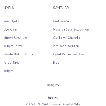
ÜYELİK
SAYFALAR
Yeni Üyelik
Hakkımızda
Üye Girişi
Mesafeli Satış Sözleşmesi
Şifremi Unuttum
Gizlilik ve Güvenlik
İletişim Formu
İptal İade Koşullari
Havale Bildirim Formu
Kişisel Veriler Politikası
Kargo Takibi
Blog
İletişim
İletişim
Adres:
901.Sok. No:24A Hisarönü Konak/İZMİR