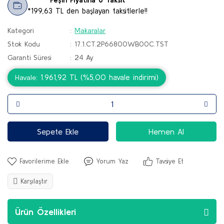
*199,63 TL den başlayan taksitlerle!!
Kategori
Makaralar
Stok Kodu
17.1.CT.2P66800WB00C.TST
Garanti Süresi
24 Ay
1.961,92 TL (%5,00 havale indirimi)
Havale
Sepete Ekle
Hemen Al
Yorum Yaz
Tavsiye Et
Karşılaştır
Ürün Özellikleri