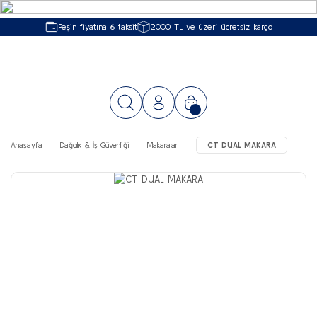
Peşin fiyatına 6 taksit
2000 TL ve üzeri ücretsiz kargo
Anasayfa
Dağcılık & İş Güvenliği
Makaralar
CT DUAL MAKARA