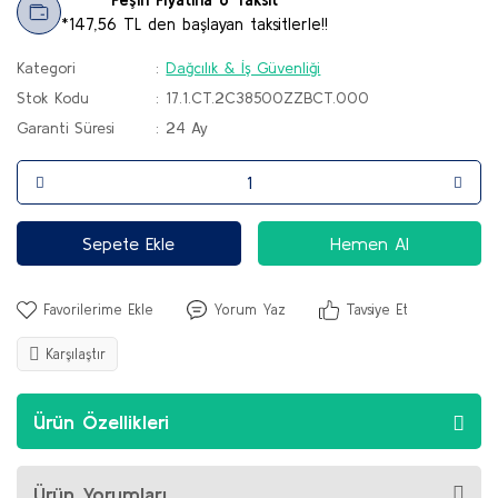
*147,56 TL den başlayan taksitlerle!!
Kategori
Dağcılık & İş Güvenliği
Stok Kodu
17.1.CT.2C38500ZZBCT.000
Garanti Süresi
24 Ay
Sepete Ekle
Hemen Al
Yorum Yaz
Tavsiye Et
Karşılaştır
Ürün Özellikleri
Ürün Yorumları