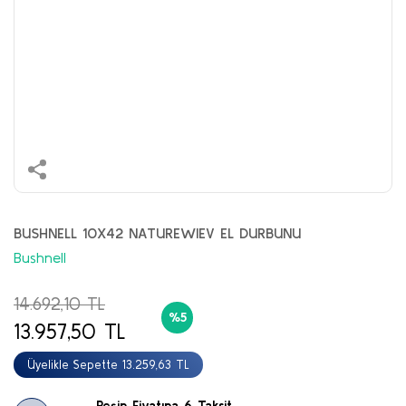
BUSHNELL 10X42 NATUREWIEV EL DURBUNU
Bushnell
14.692,10 TL
%5
13.957,50 TL
Üyelikle Sepette 13.259,63 TL
Peşin Fiyatına 6 Taksit