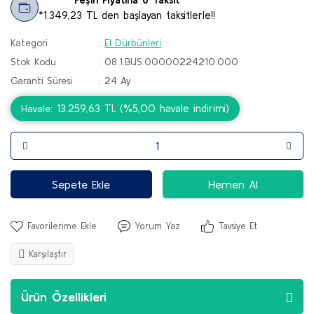
*1.349,23 TL den başlayan taksitlerle!!
Kategori
El Dürbünleri
Stok Kodu
08.1.BUS.00000224210.000
Garanti Süresi
24 Ay
13.259,63 TL (%5,00 havale indirimi)
Havale
Sepete Ekle
Hemen Al
Yorum Yaz
Tavsiye Et
Karşılaştır
Ürün Özellikleri