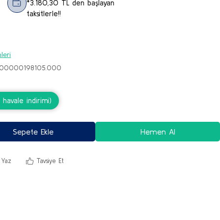
*3.180,30 TL den başlayan
taksitlerle!!
leri
S.00000198105.000
havale indirimi)
Sepete Ekle
Hemen Al
 Yaz
Tavsiye Et