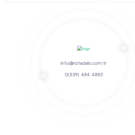
Ürün fiyatı diğer sitelerden daha pahalı.
Bu ürüne benzer farklı alternatifler olmalı.
info@rotadalis.com.tr
0(539) 484 4883