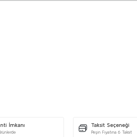
etersiz gördüğünüz noktaları öneri formunu kullanarak tarafımıza iletebilirs
Bu ürüne ilk yorumu siz yapın!
Yorum Yaz
nti İmkanı
Taksit Seçeneği
rünlerde
Peşin Fiyatına 6 Taksit