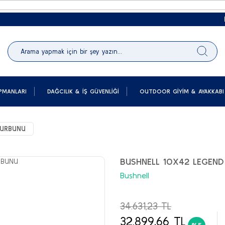
Peşin 
PMANLARI
DAĞCILIK & İŞ GÜVENLIĞI
OUTDOOR GIYIM & AYAKKABI
DURBUNU
BUSHNELL 10X42 LEGEN
Bushnell
34.631,23 TL
32.899,66 TL