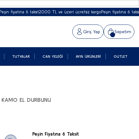
fiyatına 6 taksit
2000 TL ve üzeri ücretsiz kargo
Peşin fiyatına 6 taksit
2000
Giriş Yap
Sepetim
TUTYALAR
CAN YELEĞI
AYIN ÜRÜNLERI
OUTLET
D KAMO EL DURBUNU
Peşin Fiyatına 6 Taksit