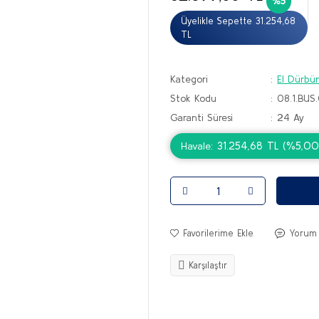
%5
Üyelikle Sepette 31.254,68
TL
Kategori
El Dürbün
Stok Kodu
08.1.BU
Garanti Süresi
24 Ay
31.254,68 TL (%5,00 
Havale
Yorum
Karşılaştır