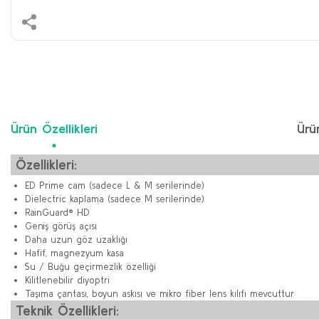
Ürün Özellikleri
Ürü
Özellikleri:
ED Prime cam (sadece L & M serilerinde)
Dielectric kaplama (sadece M serilerinde)
RainGuard® HD
Geniş görüş açısı
Daha uzun göz uzaklığı
Hafif, magnezyum kasa
Su / Buğu geçirmezlik özelliği
Kilitlenebilir diyoptri
Taşıma çantası, boyun askısı ve mikro fiber lens kılıfı mevcuttur
Teknik Özellikleri: