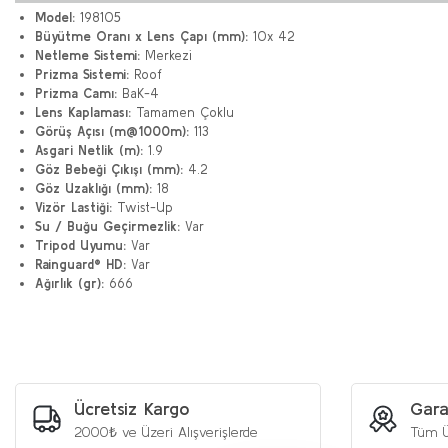
Model:
198105
Büyütme Oranı x Lens Çapı (mm):
10x 42
Netleme Sistemi:
Merkezi
Prizma Sistemi:
Roof
Prizma Camı:
BaK-4
Lens Kaplaması:
Tamamen Çoklu
Görüş Açısı (m@1000m):
113
Asgari Netlik (m):
1.9
Göz Bebeği Çıkışı (mm):
4.2
Göz Uzaklığı (mm):
18
Vizör Lastiği:
Twist-Up
Su / Buğu Geçirmezlik:
Var
Tripod Uyumu:
Var
Rainguard® HD:
Var
Ağırlık (gr):
666
Bu ürünün fiyat bilgisi, resim, ürün açıklamalarında ve diğer konularda y
Görüş ve önerileriniz için teşekkür ederiz.
Ürün resmi kalitesiz, bozuk veya görüntülenemiyor.
Ürün açıklamasında eksik bilgiler bulunuyor.
Ücretsiz Kargo
Gara
Ürün bilgilerinde hatalar bulunuyor.
2000₺ ve Üzeri Alışverişlerde
Tüm Ü