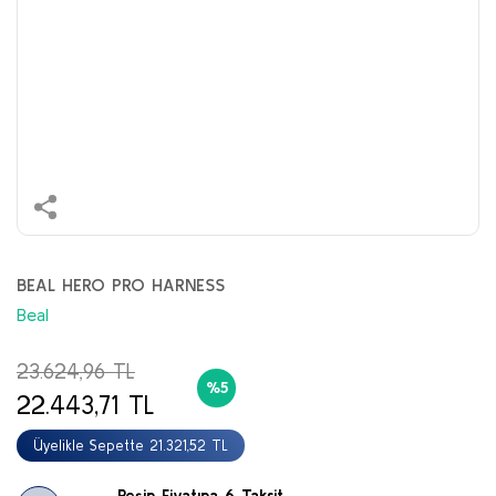
BEAL HERO PRO HARNESS
Beal
23.624,96 TL
%5
22.443,71 TL
Üyelikle Sepette 21.321,52 TL
Peşin Fiyatına 6 Taksit