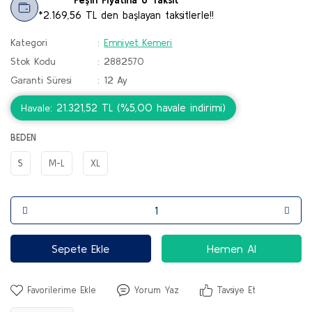
*2.169,56 TL den başlayan taksitlerle!!
Kategori
Emniyet Kemeri
Stok Kodu
2882570
Garanti Süresi
12 Ay
21.321,52 TL (%5,00 havale indirimi)
Havale
BEDEN
S
M-L
XL
Sepete Ekle
Hemen Al
Yorum Yaz
Tavsiye Et