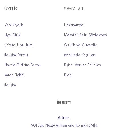
ÜYELİK
SAYFALAR
Yeni Üyelik
Hakkımızda
Üye Girişi
Mesafeli Satış Sözleşmesi
Şifremi Unuttum
Gizlilik ve Güvenlik
İletişim Formu
İptal İade Koşullari
Havale Bildirim Formu
Kişisel Veriler Politikası
Kargo Takibi
Blog
İletişim
İletişim
Adres:
901.Sok. No:24A Hisarönü Konak/İZMİR