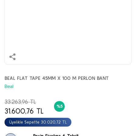
BEAL FLAT TAPE 45MM X 100 M PERLON BANT
Beal
33.263,96 TL
%5
31.600,76 TL
Üyelikle Sepette 30.020,72 TL
Peşin Fiyatına 6 Taksit