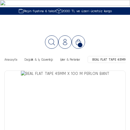
Peşin fiyatına 6 taksit
2000 TL ve üzeri ücretsiz kargo
Anasayfa
Dağcılık & İş Güvenliği
İpler & Perlonlar
BEAL FLAT TAPE 45MM 