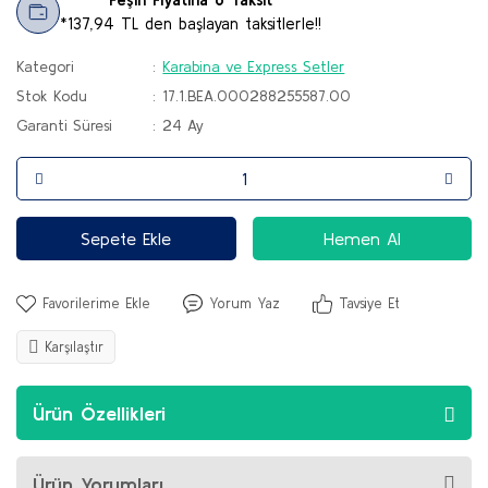
*137,94 TL den başlayan taksitlerle!!
Kategori
Karabina ve Express Setler
Stok Kodu
17.1.BEA.000288255587.00
Garanti Süresi
24 Ay
Sepete Ekle
Hemen Al
Yorum Yaz
Tavsiye Et
Karşılaştır
Ürün Özellikleri
Ürün Yorumları