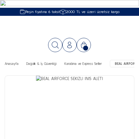
Peşin fiyatına 6 taksit
2000 TL ve üzeri ücretsiz kargo
Anasayfa
Dağcılık & İş Güvenliği
Karabina ve Express Setler
BEAL AIRFORCE 