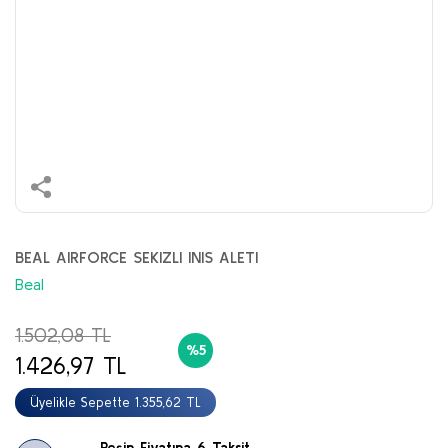
BEAL AIRFORCE SEKIZLI INIS ALETI
Beal
1.502,08 TL
%5
1.426,97 TL
Üyelikle Sepette 1.355,62 TL
Peşin Fiyatına 6 Taksit