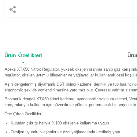
Ürün Özellikleri
Ürü
Apeks XTX50 Nitrox Regülatör, yüksek oksijen oranına sahip gaz karışımları
regülatör, oksijen uyumlu bileşenler ve yağlayıcılar kullanılarak özel koşull
Aşırı dengelenmiş diyaframlı DST birinci kademe, derinlik ve tüp basıncı d
ergonomik şekilde yönlendirilmesine yardımcı olur. Çevresel yalıtım sistemi 
Pnömatik dengeli XTX50 ikinci kademe; ayarlanabilir solunum direnci, Vent
karışımlarıyla kullanım için güvenilir ve yüksek performanslı bir seçenektir.
Öne Çıkan Özellikler
Kutudan çıktığı haliyle %100 oksijenle kullanıma uygun
Oksijen uyumlu bileşenler ve özel yağlayıcılarla üretilmiş yapı