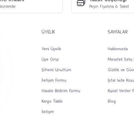
rünlerde
Peşin Fiyatına 6 Taksit
ÜYELİK
SAYFALAR
Yeni Üyelik
Hakkımızda
Üye Girişi
Mesafeli Satış
Gönder
Şifremi Unuttum
Gizlilik ve Güv
İletişim Formu
İptal İade Koşu
Havale Bildirim Formu
Kişisel Veriler P
Kargo Takibi
Blog
İletişim