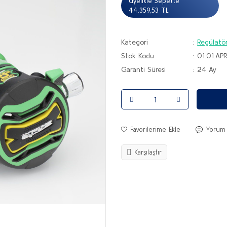
Üyelikle Sepette
44.359,53 TL
Kategori
Regülatö
Stok Kodu
01.01.APR
Garanti Süresi
24 Ay
Yorum
Karşılaştır