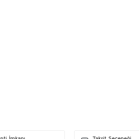
etersiz gördüğünüz noktaları öneri formunu kullanarak tarafımıza iletebilirs
Bu ürüne ilk yorumu siz yapın!
Yorum Yaz
nti İmkanı
Taksit Seçeneği