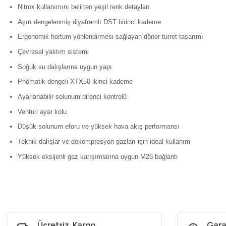
Nitrox kullanımını belirten yeşil renk detayları
Aşırı dengelenmiş diyaframlı DST birinci kademe
Ergonomik hortum yönlendirmesi sağlayan döner turret tasarımı
Çevresel yalıtım sistemi
Soğuk su dalışlarına uygun yapı
Pnömatik dengeli XTX50 ikinci kademe
Ayarlanabilir solunum direnci kontrolü
Venturi ayar kolu
Düşük solunum eforu ve yüksek hava akış performansı
Teknik dalışlar ve dekompresyon gazları için ideal kullanım
Yüksek oksijenli gaz karışımlarına uygun M26 bağlantı
Bu ürünün fiyat bilgisi, resim, ürün açıklamalarında ve diğer konularda y
Görüş ve önerileriniz için teşekkür ederiz.
Ürün resmi kalitesiz, bozuk veya görüntülenemiyor.
Ürün açıklamasında eksik bilgiler bulunuyor.
Ücretsiz Kargo
Gara