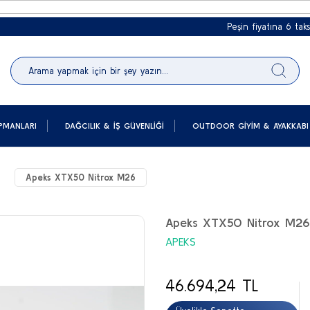
Peşin fiyatına 6 taksit
2000
PMANLARI
DAĞCILIK & İŞ GÜVENLIĞI
OUTDOOR GIYIM & AYAKKABI
Apeks XTX50 Nitrox M26
Apeks XTX50 Nitrox M26
APEKS
46.694,24 TL