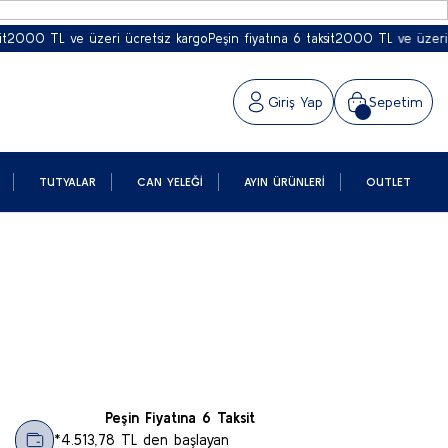
 TL ve üzeri ücretsiz kargo
Peşin fiyatına 6 taksit
2000 TL ve üzeri ücrets
Giriş Yap
Sepetim
TUTYALAR
CAN YELEĞI
AYIN ÜRÜNLERI
OUTLET
Peşin Fiyatına 6 Taksit
*4.513,78 TL den başlayan