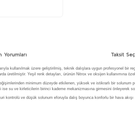
n Yorumları
Taksit Seç
yla kullanılmak üzere geliştirilmiş, teknik dalışlara uygun profesyonel bir re
arda üretilmiştir. Yeşil renk detayları, ürünün Nitrox ve oksijen kullanımına öz
eğişimlerinden minimum düzeyde etkilenen, yüksek ve istikrarlı bir solunum p
ise su ve kirleticilerin birinci kademe mekanizmasına girmesini önleyerek soğuk
uri kontrolü ve düşük solunum eforuyla dalış boyunca konforlu bir hava akışı 