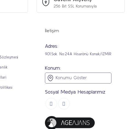
256 Bit SSL Korumasıyla
İletişim
Adres:
901.Sok. No:24A Hisarönü Konak/İZMİR
 Sözleşmesi
Konum:
enlik
llari
Konumu Göster
olitikası
Sosyal Medya Hesaplarımız