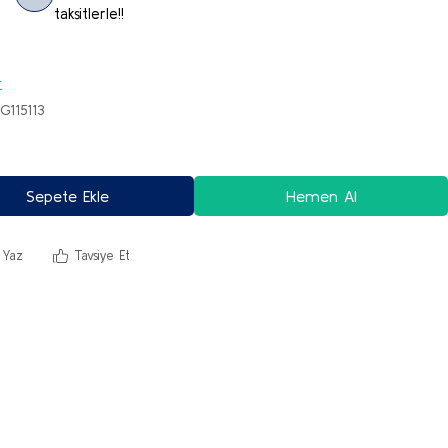
taksitlerle!!
r
G115113
Sepete Ekle
Hemen Al
 Yaz
Tavsiye Et