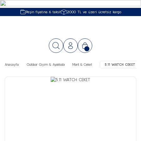
Peşin fiyatına 6 taksit
2000 TL ve üzeri ücretsiz kargo
Anasayfa
Outdoor Giyim & Ayakkabı
Mont & Ceket
5.11 WATCH CEKET