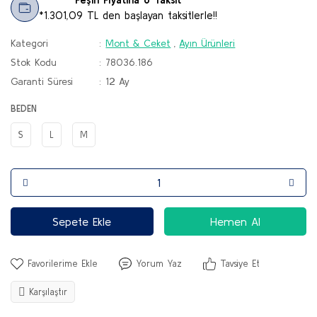
*1.301,09 TL den başlayan taksitlerle!!
Kategori
Mont & Ceket
,
Ayın Ürünleri
Stok Kodu
78036.186
Garanti Süresi
12 Ay
BEDEN
S
L
M
Sepete Ekle
Hemen Al
Yorum Yaz
Tavsiye Et
Karşılaştır