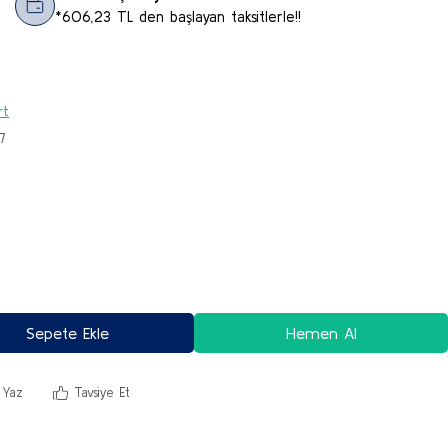
*606,23 TL den başlayan taksitlerle!!
rt
7
Sepete Ekle
Hemen Al
 Yaz
Tavsiye Et