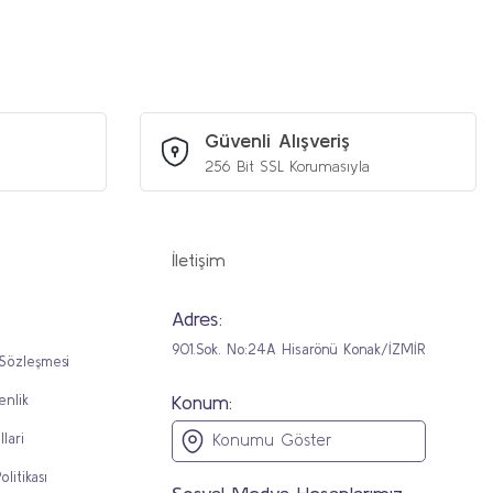
iniz.
Güvenli Alışveriş
256 Bit SSL Korumasıyla
İletişim
Adres:
901.Sok. No:24A Hisarönü Konak/İZMİR
 Sözleşmesi
Konum:
enlik
llari
Konumu Göster
olitikası