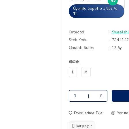
%5
Üyelikle Sepette 5.957,76
TL
Kategori
Sweatshi
Stok Kodu
72441.47
Garanti Süresi
12 Ay
BEDEN
L
M
Yorum
Karşılaştır