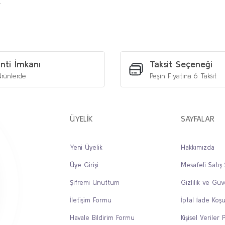
.
etersiz gördüğünüz noktaları öneri formunu kullanarak tarafımıza iletebilirs
Bu ürüne ilk yorumu siz yapın!
Yorum Yaz
nti İmkanı
Taksit Seçeneği
rünlerde
Peşin Fiyatına 6 Taksit
ÜYELİK
SAYFALAR
Yeni Üyelik
Hakkımızda
Üye Girişi
Mesafeli Satış
Gönder
Şifremi Unuttum
Gizlilik ve Güv
İletişim Formu
İptal İade Koşu
Havale Bildirim Formu
Kişisel Veriler P