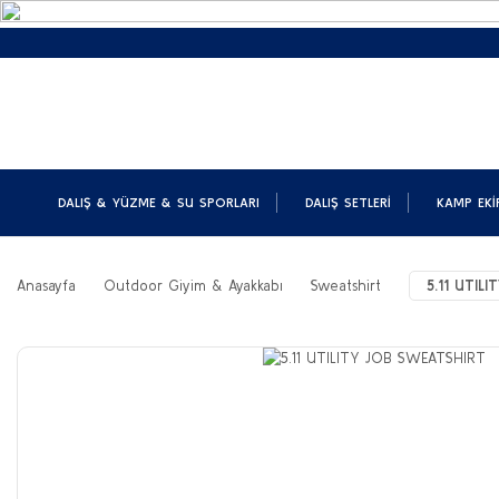
DALIŞ & YÜZME & SU SPORLARI
DALIŞ SETLERI
KAMP EKI
Anasayfa
Outdoor Giyim & Ayakkabı
Sweatshirt
5.11 UTIL