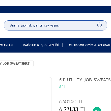
P
PMANLARI
DAĞCILIK & İŞ GÜVENLIĞI
OUTDOOR GIYIM & AYAKKABI
ITY JOB SWEATSHIRT
5.11 UTILITY JOB SWEATS
5.11
6.601,40 TL
6.271,33 TL