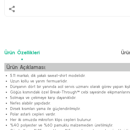
Ürün Özellikleri
Ürü
Ürün Açıklaması:
5.11 markalı, dik yakalı sweat-shirt modelidir.
Uzun kollu ve yarım fermuarlıdır.
Dünyanın dört bir yanında acil servis uzmanı olarak görev yapan kişile
Göğüs kısmındaki özel Break-Through™ cebi sayesinde ekipmanlarınıza 
Solmaya ve çekmeye karşı dayanıklıdır.
Nefes alabilir yapıdadır.
Dirsek kısımları yama ile güçlendirilmiştir.
Polar astarlı cepleri vardır.
Her iki omuzda mikrofon klips cepleri bulunur.
%40 polyester ve %60 pamuklu malzemeden üretilmiştir.